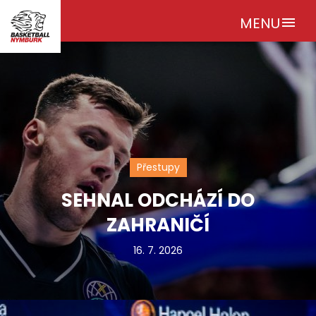
MENU
menu
Přestupy
SEHNAL ODCHÁZÍ DO
ZAHRANIČÍ
16. 7. 2026