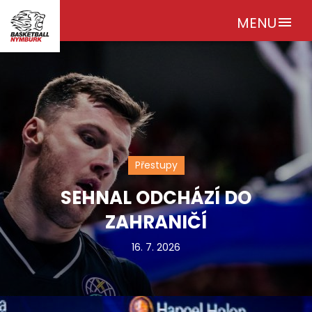
MENU
menu
Přestupy
SEHNAL ODCHÁZÍ DO
ZAHRANIČÍ
16. 7. 2026