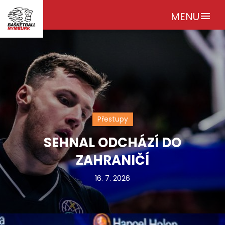
MENU
menu
Přestupy
SEHNAL ODCHÁZÍ DO
ZAHRANIČÍ
16. 7. 2026