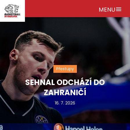
MENU
menu
Přestupy
SEHNAL ODCHÁZÍ DO
ZAHRANIČÍ
16. 7. 2026