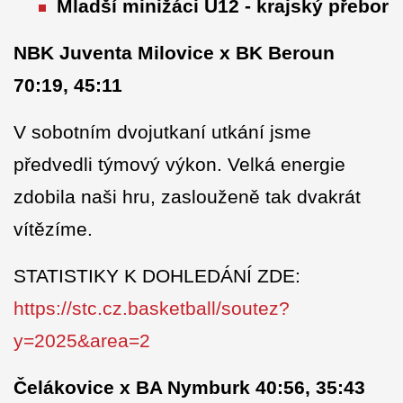
Mladší minižáci U12 - krajský přebor
NBK Juventa Milovice x BK Beroun
70:19, 45:11
V sobotním dvojutkaní utkání jsme
předvedli týmový výkon. Velká energie
zdobila naši hru, zaslouženě tak dvakrát
vítězíme.
STATISTIKY K DOHLEDÁNÍ ZDE:
https://stc.cz.basketball/soutez?
y=2025&area=2
Čelákovice x BA Nymburk 40:56, 35:43