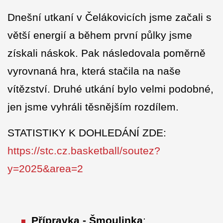
Dnešní utkaní v Čelákovicích jsme začali s
větší energií a během první půlky jsme
získali náskok. Pak následovala poměrně
vyrovnaná hra, která stačila na naše
vítězství. Druhé utkání bylo velmi podobné,
jen jsme vyhráli těsnějším rozdílem.
STATISTIKY K DOHLEDÁNÍ ZDE:
https://stc.cz.basketball/soutez?
y=2025&area=2
Přípravka - Šmoulinka
: