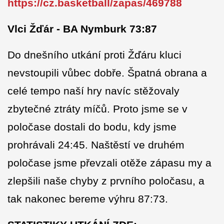
https://cz.basketball/zapas/469788
Vlci Žďár - BA Nymburk 73:87
Do dnešního utkání proti Žďáru kluci
nevstoupili vůbec dobře. Špatná obrana a
celé tempo naší hry navíc stěžovaly
zbytečné ztráty míčů. Proto jsme se v
poločase dostali do bodu, kdy jsme
prohrávali 24:45. Naštěstí ve druhém
poločase jsme převzali otěže zápasu my a
zlepšili naše chyby z prvního poločasu, a
tak nakonec bereme výhru 87:73.