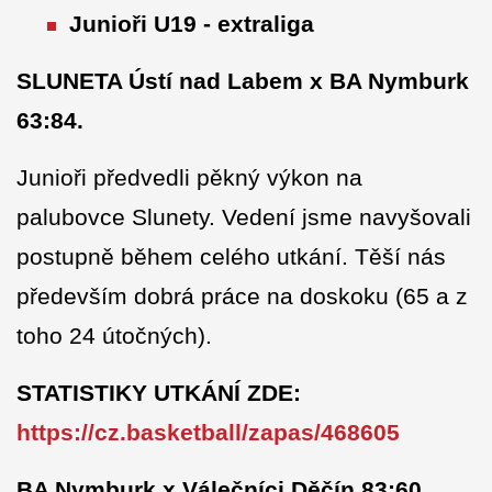
Junioři U19 - extraliga
SLUNETA Ústí nad Labem x BA Nymburk
63:84.
Junioři předvedli pěkný výkon na
palubovce Slunety. Vedení jsme navyšovali
postupně během celého utkání. Těší nás
především dobrá práce na doskoku (65 a z
toho 24 útočných).
STATISTIKY UTKÁNÍ ZDE:
https://cz.basketball/zapas/468605
BA Nymburk x Válečníci Děčín 83:60