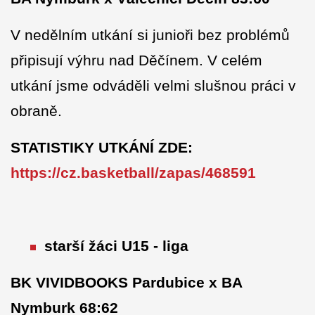
V nedělním utkání si junioři bez problémů
připisují výhru nad Děčínem. V celém
utkání jsme odváděli velmi slušnou práci v
obraně.
STATISTIKY UTKÁNÍ ZDE:
https://cz.basketball/zapas/468591
starší žáci U15 - liga
BK VIVIDBOOKS Pardubice x BA
Nymburk 68:62