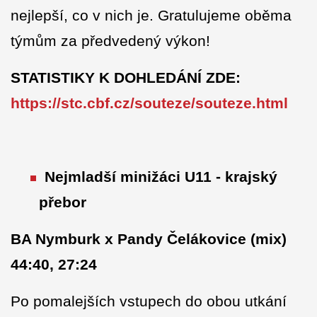
nejlepší, co v nich je. Gratulujeme oběma
týmům za předvedený výkon!
STATISTIKY K DOHLEDÁNÍ ZDE:
https://stc.cbf.cz/souteze/souteze.html
Nejmladší minižáci U11 - krajský
přebor
BA Nymburk x Pandy Čelákovice (mix)
44:40, 27:24
Po pomalejších vstupech do obou utkání