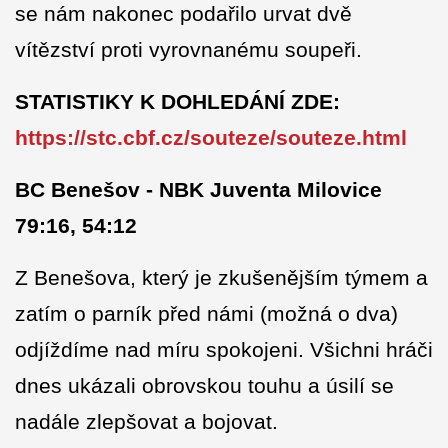
se nám nakonec podařilo urvat dvě
vítězství proti vyrovnanému soupeři.
STATISTIKY K DOHLEDÁNÍ ZDE:
https://stc.cbf.cz/souteze/souteze.html
BC Benešov - NBK Juventa Milovice
79:16, 54:12
Z Benešova, který je zkušenějším týmem a
zatím o parník před námi (možná o dva)
odjíždíme nad míru spokojeni. Všichni hráči
dnes ukázali obrovskou touhu a úsilí se
nadále zlepšovat a bojovat.