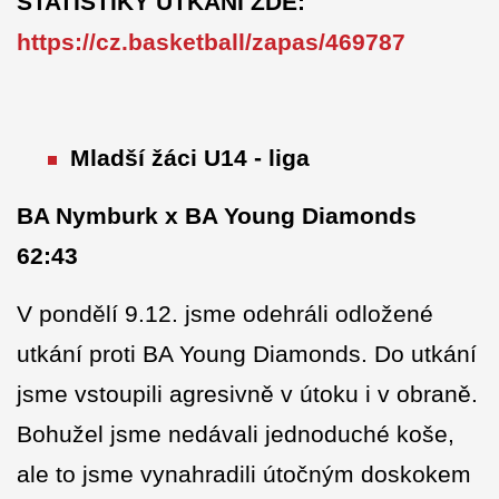
STATISTIKY UTKÁNÍ ZDE:
https://cz.basketball/zapas/469787
Mladší žáci U14 - liga
BA Nymburk x BA Young Diamonds
62:43
V pondělí 9.12. jsme odehráli odložené
utkání proti BA Young Diamonds. Do utkání
jsme vstoupili agresivně v útoku i v obraně.
Bohužel jsme nedávali jednoduché koše,
ale to jsme vynahradili útočným doskokem