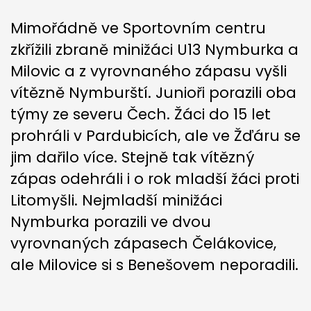
Mimořádně ve Sportovním centru
zkřížili zbraně minižáci U13 Nymburka a
Milovic a z vyrovnaného zápasu vyšli
vítězně Nymburští. Junioři porazili oba
týmy ze severu Čech. Žáci do 15 let
prohráli v Pardubicích, ale ve Žďáru se
jim dařilo více. Stejně tak vítězný
zápas odehráli i o rok mladší žáci proti
Litomyšli. Nejmladší minižáci
Nymburka porazili ve dvou
vyrovnaných zápasech Čelákovice,
ale Milovice si s Benešovem neporadili.