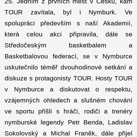
25. Jedním z prvních měst v Česku, kam
TOUR zavítala, byl i Nymburk. Ve
spolupráci především s naší Akademií,
která celou akci připravila, dále se
Středočeským basketbalem a
Basketbalovou federací, se v Nymburce
uskutečnilo téměř dvouhodinové setkání a
diskuze s protagonisty TOUR. Hosty TOUR
v Nymburce a diskutovat o respektu,
vzájemných ohledech a slušném chování
ve sportu přišli s hráči, rodiči a trenéry
nymburské legendy Petr Benda, Ladislav
Sokolovský a Michal Franěk, dále přijel