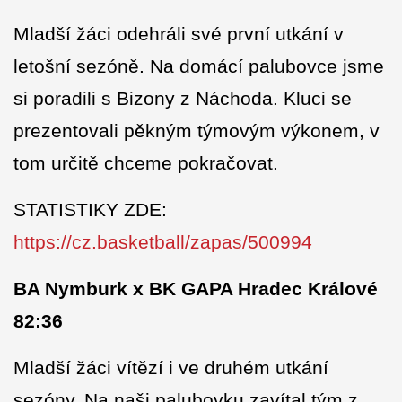
Mladší žáci odehráli své první utkání v
letošní sezóně. Na domácí palubovce jsme
si poradili s Bizony z Náchoda. Kluci se
prezentovali pěkným týmovým výkonem, v
tom určitě chceme pokračovat.
STATISTIKY ZDE:
https://cz.basketball/zapas/500994
BA Nymburk x BK GAPA Hradec Králové
82:36
Mladší žáci vítězí i ve druhém utkání
sezóny. Na naši palubovku zavítal tým z