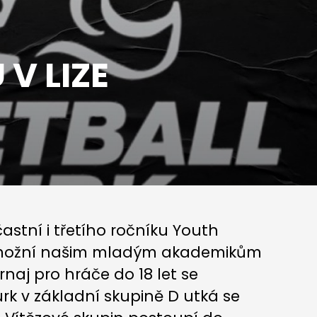
V LIZE
tní i třetího ročníku Youth
umožní našim mladým akademikům
naj pro hráče do 18 let se
rk v základní skupině D utká se