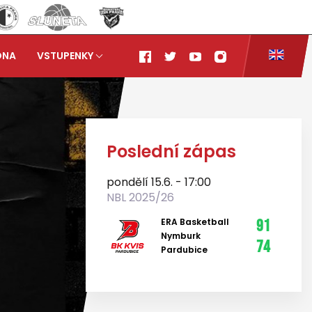
ONA
VSTUPENKY
Poslední zápas
pondělí 15.6. - 17:00
NBL 2025/26
ERA Basketball
91
Nymburk
74
Pardubice