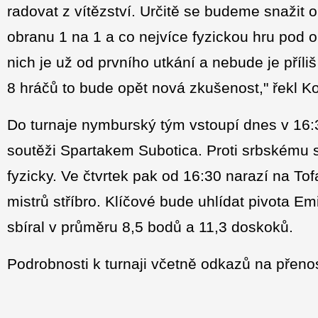
radovat z vítězství. Určitě se budeme snažit 
obranu 1 na 1 a co nejvíce fyzickou hru pod o
nich je už od prvního utkání a nebude je příliš
8 hráčů to bude opět nová zkušenost," řekl K
Do turnaje nymburský tým vstoupí dnes v 16
soutěži Spartakem Subotica. Proti srbskému s
fyzicky. Ve čtvrtek pak od 16:30 narazí na Tof
mistrů stříbro. Klíčové bude uhlídat pivota Em
sbíral v průměru 8,5 bodů a 11,3 doskoků.
Podrobnosti k turnaji včetně odkazů na přeno