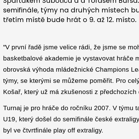
Spartakem Subotica a a Tofasem Bursa.
semifinále, týmy na druhých místech bu
třetím místě bude hrát o 9. až 12. místo.
"V první řadě jsme velice rádi, že jsme se moh
basketbalové akademie je vystavovat hráče me
obrovská výhoda mládežnické Champions Lea
týmy, se kterými se můžeme poměřit. Pro celý k
Košař, který už má zkušenosti z předchozích 
Turnaj je pro hráče do ročníku 2007. V týmu 
U19, který došel do semifinále české extraligy
byl ve čtvrtfinále play off extraligy.