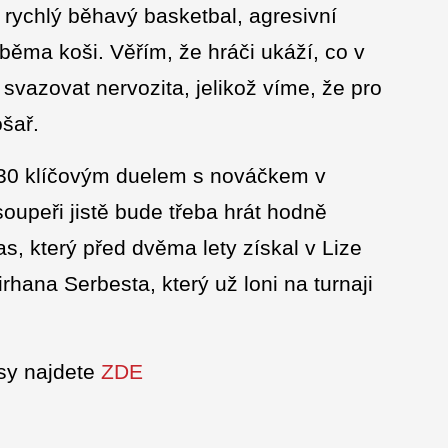
o rychlý běhavý basketbal, agresivní
běma koši. Věřím, že hráči ukáží, co v
 svazovat nervozita, jelikož víme, že pro
ošař.
:30 klíčovým duelem s nováčkem v
oupeři jistě bude třeba hrát hodně
as, který před dvěma lety získal v Lize
irhana Serbesta, který už loni na turnaji
sy najdete
ZDE