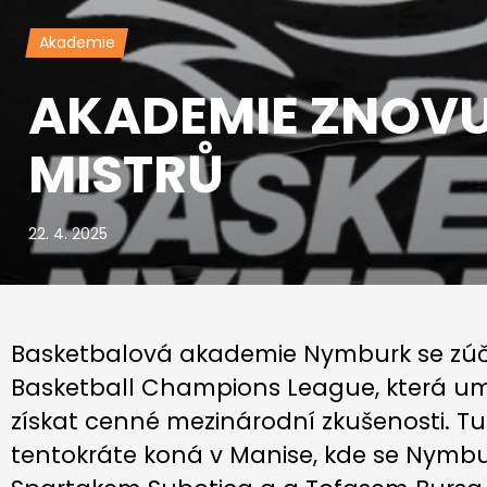
Akademie
AKADEMIE ZNOVU 
MISTRŮ
22. 4. 2025
Basketbalová akademie Nymburk se zúčas
Basketball Champions League, která 
získat cenné mezinárodní zkušenosti. Tur
tentokráte koná v Manise, kde se Nymbu