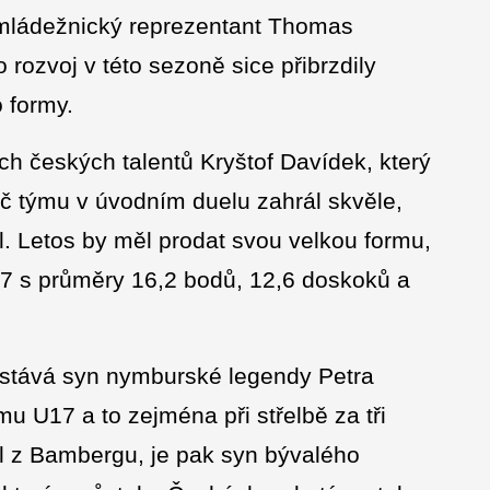
 mládežnický reprezentant Thomas
rozvoj v této sezoně sice přibrzdily
 formy.
ích českých talentů Kryštof Davídek, který
ráč týmu v úvodním duelu zahrál skvěle,
. Letos by měl prodat svou velkou formu,
U17 s průměry 16,2 bodů, 12,6 doskoků a
ostává syn nymburské legendy Petra
u U17 a to zejména při střelbě za tři
il z Bambergu, je pak syn bývalého