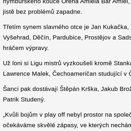
nymburského kouče Orena Amiela Bar Amiel, k
jistě bez problémů zapadne.
Třetím synem slavného otce je Jan Kukačka, j
Vyšehrad, Děčín, Pardubice, Prostějov a Sad
hráčem výpravy.
Už loni si Ligu mistrů vyzkoušeli kromě Stan
Lawrence Malek, Čechoameričan studující v 
Šanci pak dostávají Štěpán Krška, Jakub Brože
Patrik Studený.
„Kvůli bojům v play off nebyl prostor na spol
očekáváme skvělé zápasy, ve kterých nech