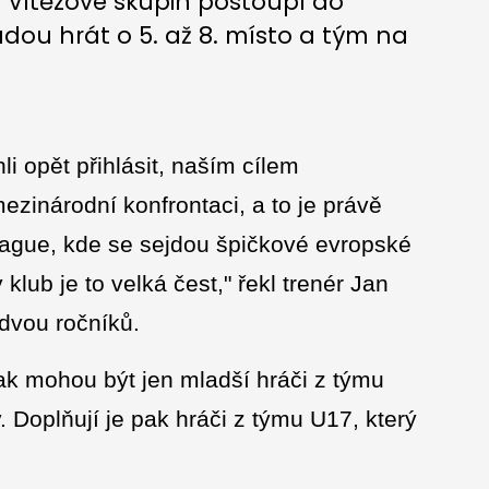
 Vítězové skupin postoupí do
dou hrát o 5. až 8. místo a tým na
li opět přihlásit, naším cílem
zinárodní konfrontaci, a to je právě
gue, kde se sejdou špičkové evropské
lub je to velká čest," řekl trenér Jan
dvou ročníků.
tak mohou být jen mladší hráči z týmu
. Doplňují je pak hráči z týmu U17, který