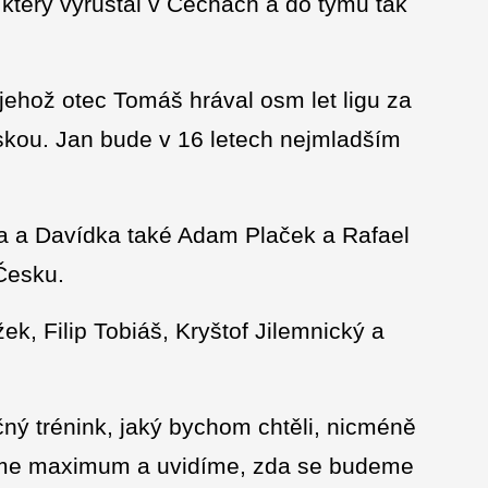
terý vyrůstal v Čechách a do týmu tak
ehož otec Tomáš hrával osm let ligu za
skou. Jan bude v 16 letech nejmladším
ka a Davídka také Adam Plaček a Rafael
Česku.
k, Filip Tobiáš, Kryštof Jilemnický a
ečný trénink, jaký bychom chtěli, nicméně
áme maximum a uvidíme, zda se budeme