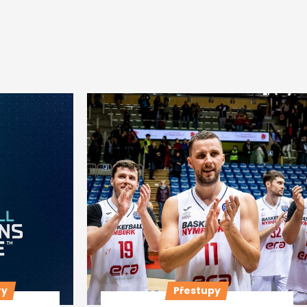
ry
Přestupy