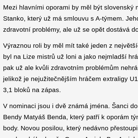
Mezi hlavními oporami by měl být slovenský
Stanko, který už má smlouvu s A-týmem. Jeho 
zdravotní problémy, ale už se opět dostává do
Výraznou roli by měl mít také jeden z největš
byl na Lize mistrů už loni a jako nejmladší h
pak už ale kvůli zdravotním problémům nehrál
jelikož je nejužitečnějším hráčem extraligy 
3,1 bloků na zápas.
V nominaci jsou i dvě známá jména. Šanci d
Bendy Matyáš Benda, který patří k oporám tým
body. Novou posilou, který nedávno přestoup