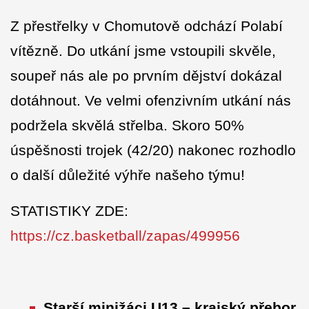
Z přestřelky v Chomutově odchází Polabí
vítězně. Do utkání jsme vstoupili skvěle,
soupeř nás ale po prvním dějství dokázal
dotáhnout. Ve velmi ofenzivním utkání nás
podržela skvělá střelba. Skoro 50%
úspěšnosti trojek (42/20) nakonec rozhodlo
o další důležité výhře našeho týmu!
STATISTIKY ZDE:
https://cz.basketball/zapas/499956
Starší minižáci U13 – krajský přebor