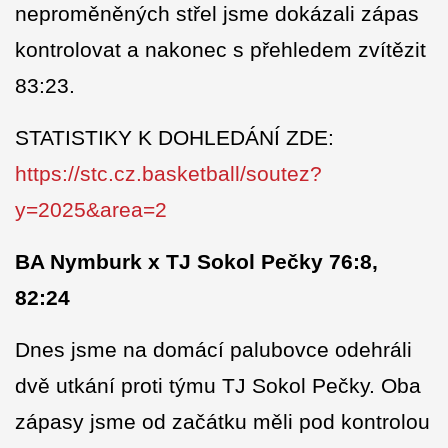
neproměněných střel jsme dokázali zápas
kontrolovat a nakonec s přehledem zvítězit
83:23.
STATISTIKY K DOHLEDÁNÍ ZDE:
https://stc.cz.basketball/soutez?
y=2025&area=2
BA Nymburk x TJ Sokol Pečky 76:8,
82:24
Dnes jsme na domácí palubovce odehráli
dvě utkání proti týmu TJ Sokol Pečky. Oba
zápasy jsme od začátku měli pod kontrolou