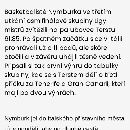
Basketbalisté Nymburka ve třetím
utkání osmifinálové skupiny Ligy
mistrů zvítězili na palubovce Terstu
91:85. Po špatném začátku sice v Itálii
prohrávali už o 11 bodů, ale skóre
otočili a v závěru uhájili těsně vedení.
Připsali si tak první výhru do tabulky
skupiny, kde se s Terstem dělí o třetí
příčku za Tenerife a Gran Canarií, kteří
mají po dvou výhrách.
Nymburk jel do italského přístavního města
už v pondělí, aby po dlouhé cestě