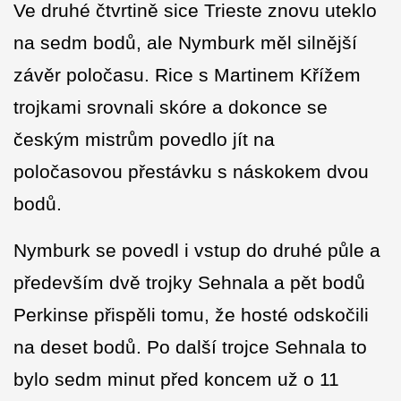
Ve druhé čtvrtině sice Trieste znovu uteklo
na sedm bodů, ale Nymburk měl silnější
závěr poločasu. Rice s Martinem Křížem
trojkami srovnali skóre a dokonce se
českým mistrům povedlo jít na
poločasovou přestávku s náskokem dvou
bodů.
Nymburk se povedl i vstup do druhé půle a
především dvě trojky Sehnala a pět bodů
Perkinse přispěli tomu, že hosté odskočili
na deset bodů. Po další trojce Sehnala to
bylo sedm minut před koncem už o 11