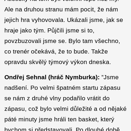
Ale na druhou stranu mám pocit, že nám
jejich hra vyhovovala. Ukázali jsme, jak se
hraje jako tým. Půjčili jsme si to,
povzbuzovali jsme se. Bylo tam všechno,
co trenér očekává, že to bude. Takže
opravdu skvělý týmový výkon dneska.
Ondřej Sehnal (hráč Nymburka):
”Jsme
nadšení. Po velmi špatném startu zápasu
se nám z druhé vlny podařilo vrátit do
zápasu, což bylo velmi důležité a od nějaké
páté minuty jsme hráli ten basket, který
bychom si představovali. Po dlouhé době