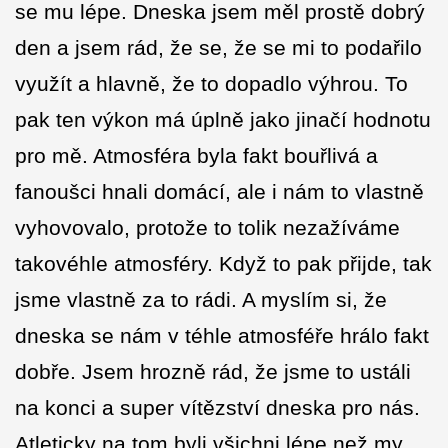
se mu lépe. Dneska jsem měl prostě dobrý
den a jsem rád, že se, že se mi to podařilo
využít a hlavně, že to dopadlo výhrou. To
pak ten výkon má úplně jako jinačí hodnotu
pro mě. Atmosféra byla fakt bouřlivá a
fanoušci hnali domácí, ale i nám to vlastně
vyhovovalo, protože to tolik nezažíváme
takovéhle atmosféry. Když to pak přijde, tak
jsme vlastně za to rádi. A myslím si, že
dneska se nám v téhle atmosféře hrálo fakt
dobře. Jsem hrozně rád, že jsme to ustáli
na konci a super vítězství dneska pro nás.
Atleticky na tom byli všichni lépe než my.