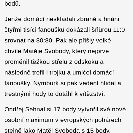
bodů.
Jenže domácí neskládali zbraně a hnáni
čtyřmi tisíci fanoušků dokázali šňůrou 11:0
srovnat na 80:80. Pak ale přišly velké
chvíle Matěje Svobody, který nejprve
proměnil těžkou střelu z odskoku a
následně trefil i trojku a umlčel domácí
fanoušky. Nymburk si pak vedení hlídal a
trestnými hody to dotáhl k vítězství.
Ondřej Sehnal si 17 body vytvořil své nové
osobní maximum v evropských pohárech
stejně jako Matěj Svoboda s 15 body.