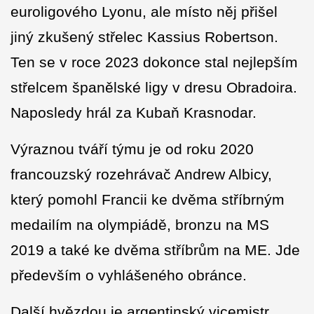
euroligového Lyonu, ale místo něj přišel
jiný zkušený střelec Kassius Robertson.
Ten se v roce 2023 dokonce stal nejlepším
střelcem španělské ligy v dresu Obradoira.
Naposledy hrál za Kubaň Krasnodar.
Výraznou tváří týmu je od roku 2020
francouzský rozehrávač Andrew Albicy,
který pomohl Francii ke dvěma stříbrným
medailím na olympiádě, bronzu na MS
2019 a také ke dvěma stříbrům na ME. Jde
především o vyhlášeného obránce.
Další hvězdou je argentinský vicemistr