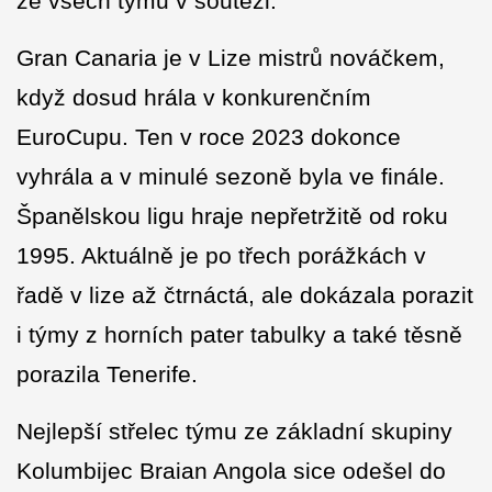
ze všech týmů v soutěži.
Gran Canaria je v Lize mistrů nováčkem,
když dosud hrála v konkurenčním
EuroCupu. Ten v roce 2023 dokonce
vyhrála a v minulé sezoně byla ve finále.
Španělskou ligu hraje nepřetržitě od roku
1995. Aktuálně je po třech porážkách v
řadě v lize až čtrnáctá, ale dokázala porazit
i týmy z horních pater tabulky a také těsně
porazila Tenerife.
Nejlepší střelec týmu ze základní skupiny
Kolumbijec Braian Angola sice odešel do