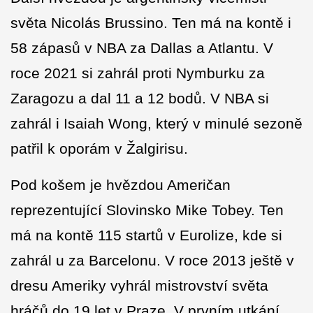
světa Nicolás Brussino. Ten má na kontě i
58 zápasů v NBA za Dallas a Atlantu. V
roce 2021 si zahrál proti Nymburku za
Zaragozu a dal 11 a 12 bodů. V NBA si
zahrál i Isaiah Wong, který v minulé sezoně
patřil k oporám v Žalgirisu.
Pod košem je hvězdou Američan
reprezentující Slovinsko Mike Tobey. Ten
má na kontě 115 startů v Eurolize, kde si
zahrál u za Barcelonu. V roce 2013 ještě v
dresu Ameriky vyhrál mistrovství světa
hráčů do 19 let v Praze. V prvním utkání