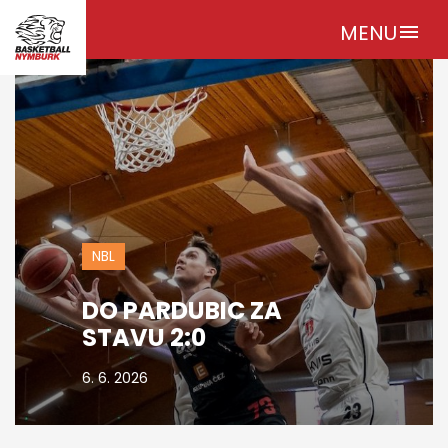
MENU
menu
NBL
DO PARDUBIC ZA
STAVU 2:0
6. 6. 2026