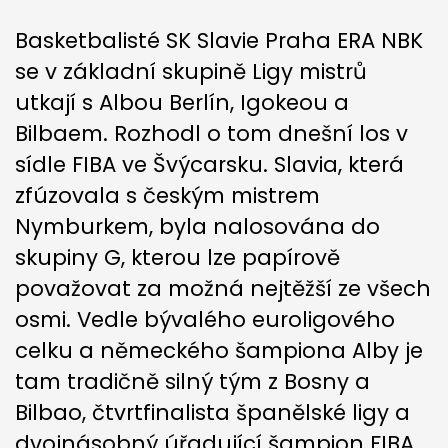
Basketbalisté SK Slavie Praha ERA NBK
se v základní skupině Ligy mistrů
utkají s Albou Berlín, Igokeou a
Bilbaem. Rozhodl o tom dnešní los v
sídle FIBA ve Švýcarsku. Slavia, která
zfúzovala s českým mistrem
Nymburkem, byla nalosována do
skupiny G, kterou lze papírově
považovat za možná nejtěžší ze všech
osmi. Vedle bývalého euroligového
celku a německého šampiona Alby je
tam tradičně silný tým z Bosny a
Bilbao, čtvrtfinalista španělské ligy a
dvojnásobný úřadující šampion FIBA