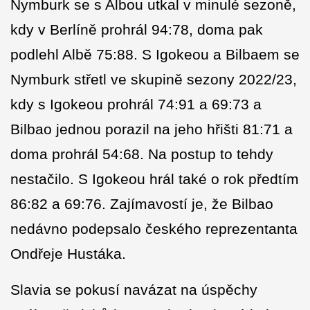
Nymburk se s Albou utkal v minulé sezoně,
kdy v Berlíně prohrál 94:78, doma pak
podlehl Albě 75:88. S Igokeou a Bilbaem se
Nymburk střetl ve skupině sezony 2022/23,
kdy s Igokeou prohrál 74:91 a 69:73 a
Bilbao jednou porazil na jeho hřišti 81:71 a
doma prohrál 54:68. Na postup to tehdy
nestačilo. S Igokeou hrál také o rok předtím
86:82 a 69:76. Zajímavostí je, že Bilbao
nedávno podepsalo českého reprezentanta
Ondřeje Hustáka.
Slavia se pokusí navázat na úspěchy