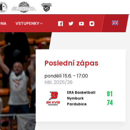
ONA
VSTUPENKY
Poslední zápas
pondělí 15.6. - 17:00
NBL 2025/26
ERA Basketball
91
Nymburk
74
Pardubice