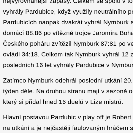
nejvyrovnanější zápasy. Celkem se spolu v to
vyhrály Pardubice, když využily neutrálního pr
Pardubicích naopak dvakrát vyhrál Nymburk a
domácí 88:86 po vítězné trojce Jaromíra Bohač
Českého poháru zvítězil Nymburk 87:81 po vel
ovládl 34:18. Celkem tak Nymburk vyhrál 12 
posledních 16 let vyhrály Pardubice v Nymbur
Zatímco Nymburk odehrál poslední utkání 20. 
týden déle. Na druhou stranu mají v sezoně
který si přidal hned 16 duelů v Lize mistrů.
Hlavní postavou Pardubic v play off je Robe
na utkání a je nejčastěji faulovaným hráčem