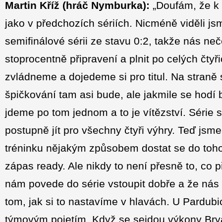
Martin Kříž (hráč Nymburka):
„Doufám, že k 
jako v předchozích sériích. Nicméně viděli js
semifinálové sérii ze stavu 0:2, takže nás n
stoprocentně připravení a plnit po celých čtyři
zvládneme a dojedeme si pro titul. Na straně
špičkování tam asi bude, ale jakmile se hodí 
jdeme po tom jednom a to je vítězství. Série 
postupně jít pro všechny čtyři výhry. Teď js
tréninku nějakým způsobem dostat se do toho
zápas ready. Ale nikdy to není přesně to, co 
nám povede do série vstoupit dobře a že nás t
tom, jak si to nastavíme v hlavách. U Pardubic 
týmovým pojetím. Když se sejdou výkony Br