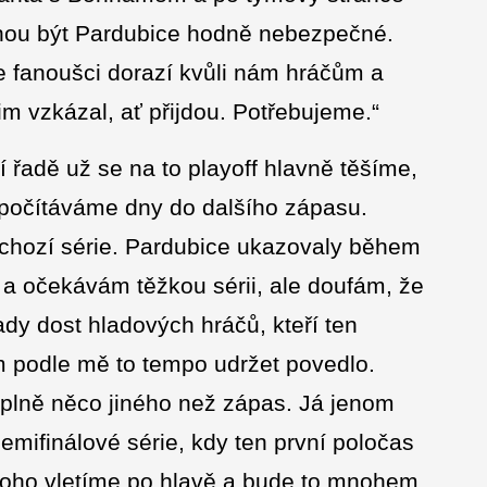
ohou být Pardubice hodně nebezpečné.
e fanoušci dorazí kvůli nám hráčům a
 vzkázal, ať přijdou. Potřebujeme.“
í řadě už se na to playoff hlavně těšíme,
dpočítáváme dny do dalšího zápasu.
chozí série. Pardubice ukazovaly během
 a očekávám těžkou sérii, ale doufám, že
dy dost hladových hráčů, kteří ten
m podle mě to tempo udržet povedlo.
úplně něco jiného než zápas. Já jenom
emifinálové série, kdy ten první poločas
toho vletíme po hlavě a bude to mnohem