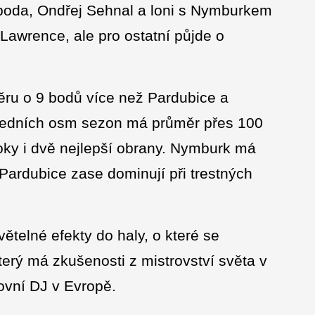
oboda, Ondřej Sehnal a loni s Nymburkem
 Lawrence, ale pro ostatní půjde o
ru o 9 bodů více než Pardubice a
ledních osm sezon má průměr přes 100
toky i dvě nejlepší obrany. Nymburk má
, Pardubice zase dominují při trestných
větelné efekty do haly, o které se
erý má zkušenosti z mistrovství světa v
tovní DJ v Evropě.