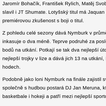
Jaromír Bohačík, František Rylich, Matěj Sv
slavil i JT Shumate. Lotyšský titul má Jaquan
premiérovou zkušenost s boji o titul.
Z pohledu celé sezony dává Nymburk v průmě
inkasuje o dva méně. Teprve podruhé za pos
bodů na utkání. Potkají se tak dva nejlepší ú
nejlepší trojky v lize a dává jich 13 na utkání
hodech.
Podobně jako loni Nymburk na finále zajistil s
společně s hudbou postará DJ Jan Meruna, kt
basketbale i hokeji a patří mezi nejlepší spor