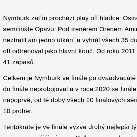
Nymburk zatím prochází play off hladce. Ostra
semifinále Opavu. Pod trenérem Orenem Amie
neztratil ani jedno utkání a vyhrál všech 35 d
off odtrénoval jako hlavní kouč. Od roku 2011 
41 zápasů.
Celkem je Nymburk ve finále po dvaadvacáté 
do finále neprobojoval a v roce 2020 se finál
napoprvé, od té doby všech 20 finálových séri
10 proher.
Tentokráte je ve finále vyzve druhý nejlepší 