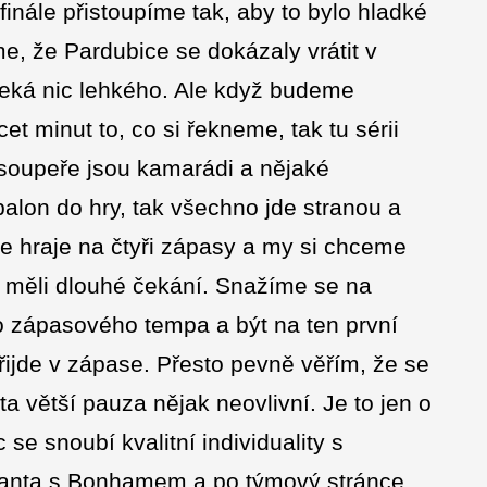
finále přistoupíme tak, aby to bylo hladké
me, že Pardubice se dokázaly vrátit v
ečeká nic lehkého. Ale když budeme
cet minut to, co si řekneme, tak tu sérii
 soupeře jsou kamarádi a nějaké
balon do hry, tak všechno jde stranou a
se hraje na čtyři zápasy a my si chceme
me měli dlouhé čekání. Snažíme se na
 zápasového tempa a být na ten první
přijde v zápase. Přesto pevně věřím, že se
a větší pauza nějak neovlivní. Je to jen o
se snoubí kvalitní individuality s
yanta s Bonhamem a po týmový stránce