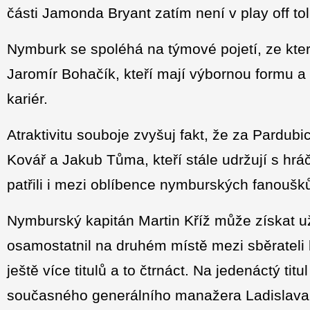
části Jamonda Bryant zatím není v play off to
Nymburk se spoléhá na týmové pojetí, ze kte
Jaromír Bohačík, kteří mají výbornou formu a p
kariér.
Atraktivitu souboje zvyšuj fakt, že za Pardub
Kovář a Jakub Tůma, kteří stále udržují s hr
patřili i mezi oblíbence nymburských fanoušk
Nymburský kapitán Martin Kříž může získat už 
osamostatnil na druhém místě mezi sběrateli 
ještě více titulů a to čtrnáct. Na jedenáctý tit
současného generálního manažera Ladislava S