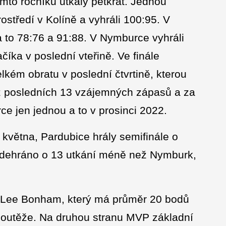
mto ročníku utkaly pětkrát. Jednou
ostředí v Kolíně a vyhráli 100:95. V
 to 78:76 a 91:88. V Nymburce vyhráli
íka v poslední vteřině. Ve finále
kém obratu v poslední čtvrtině, kterou
z posledních 13 vzájemných zápasů a za
ce jen jednou a to v prosinci 2022.
května, Pardubice hrály semifinále o
 odehráno o 13 utkání méně než Nymburk,
rt Lee Bonham, který má průměr 20 bodů
 soutěže. Na druhou stranu MVP základní