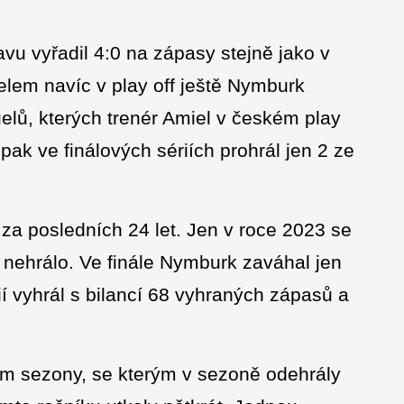
vu vyřadil 4:0 na zápasy stejně jako v
lem navíc v play off ještě Nymburk
uelů, kterých trenér Amiel v českém play
pak ve finálových sériích prohrál jen 2 ze
za posledních 24 let. Jen v roce 2023 se
e nehrálo. Ve finále Nymburk zaváhal jen
í vyhrál s bilancí 68 vyhraných zápasů a
tým sezony, se kterým v sezoně odehrály