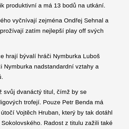
lik produktivní a má 13 bodů na utkání.
rého vyčnívají zejména Ondřej Sehnal a
rožívají zatím nejlepší play off svých
ice hrají bývalí hráči Nymburka Luboš
áči Nymburka nadstandardní vztahy a
ů.
svůj dvanáctý titul, čímž by se
ligových trofejí. Pouze Petr Benda má
ul útočí Vojtěch Hruban, který by tak dotáhl
okolovského. Radost z titulu zažili také