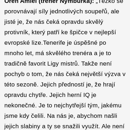
Oren Amiel (trenér Nymburka):
„Těžko se
porovnávají síly jednotlivých soupeřů, ale
jisté je, že nás čeká opravdu skvělý
protivník, který patří ke špičce v nejlepší
evropské lize.Tenerife je úspěšné po
mnoho let, má skvělého trenéra a je to
tradičně favorit Ligy mistrů. Takže není
pochyb o tom, že nás čeká největší výzva v
této sezoně. Jejich předností je, že hrají
opravdu chytře. Jejich herní IQ je
nekonečné. Je to nejchytřejší tým, jakému
jsme kdy čelili. Na nás je, abychom našli
jejich slabiny a ty se snažili využít. Ale není