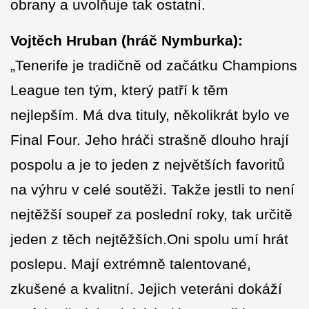
obrany a uvolňuje tak ostatní.
Vojtěch Hruban (hráč Nymburka):
„Tenerife je tradičně od začátku Champions
League ten tým, který patří k těm
nejlepším. Má dva tituly, několikrát bylo ve
Final Four. Jeho hráči strašně dlouho hrají
pospolu a je to jeden z největších favoritů
na výhru v celé soutěži. Takže jestli to není
nejtěžší soupeř za poslední roky, tak určitě
jeden z těch nejtěžších.Oni spolu umí hrát
poslepu. Mají extrémně talentované,
zkušené a kvalitní. Jejich veteráni dokáží