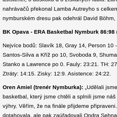
nahrávačů překonal Lamba Autreyho s celkem
nymburském dresu pak odehrál David Böhm, k
BK Opava - ERA Basketbal Nymburk 86:98 (1
Nejvíce bodů: Slavík 18, Gray 14, Person 10 
Santos-Silva a Kříž po 10, Svoboda 9, Shumate
Stanko a Lawrence po 0. Fauly: 23:21. TH: 27/
Ztráty: 14:15. Zisky: 12:9. Asistence: 24:22.
Oren Amiel
(trenér Nymburka):
„Udělali jsme
basketbal, který jsme chtěli a splnili jsme náš
výhry. Věřím, že na finále přijdeme připraven
dotahovala, ale pak zaúřadovali Ondra Sehna