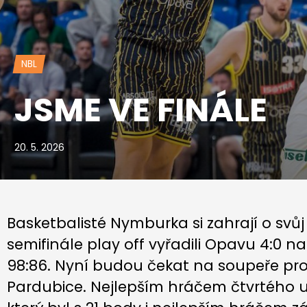
NBL
JSME VE FINÁLE
20. 5. 2026
Basketbalisté Nymburka si zahrají o svůj
semifinále play off vyřadili Opavu 4:0 na
98:86. Nyní budou čekat na soupeře pro f
Pardubice. Nejlepším hráčem čtvrtého u