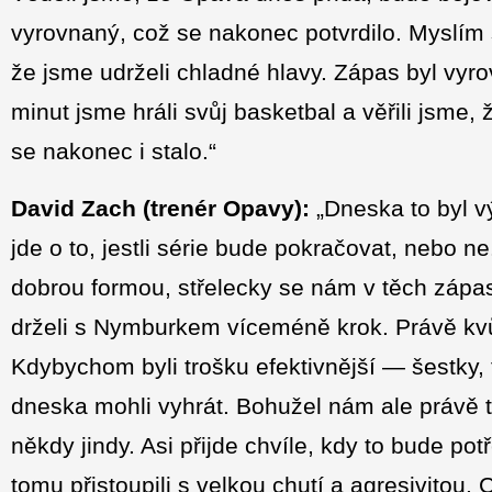
vyrovnaný, což se nakonec potvrdilo. Myslím s
že jsme udrželi chladné hlavy. Zápas byl vyrov
minut jsme hráli svůj basketbal a věřili jsme,
se nakonec i stalo.“
David Zach
(trenér Opavy):
„Dneska to byl v
jde o to, jestli série bude pokračovat, nebo ne
dobrou formou, střelecky se nám v těch zápas
drželi s Nymburkem víceméně krok. Právě kvůl
Kdybychom byli trošku efektivnější — šestky, 
dneska mohli vyhrát. Bohužel nám ale právě 
někdy jindy. Asi přijde chvíle, kdy to bude po
tomu přistoupili s velkou chutí a agresivitou