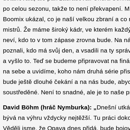
po celou sezonu, takže to není překvapení. Má
Boomix ukázal, co je naší velkou zbraní a co
mistrů. Že máme široký kádr, ve kterém kaž
neví, kdo to v tom zápase zrovna bude. Na n
poznali, kdo má svůj den, a vsadili na ty sp
a vyšlo to. Teď se budeme připravovat na fi
na sebe a uvidíme, koho nám druhá série přis
bude ještě dlouhé čekání a na nás bude, aby
soustředěné. Není to snadné, ale je to naše p
David Böhm
(hráč Nymburka): „
Dnešní utká
bývá na výhru vždycky nejtěžší. Tu práci doko
Věděli jsme, že Opava dnes přidá, bude bojo