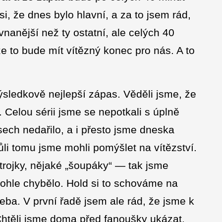
i, že dnes bylo hlavní, a za to jsem rád,
nanější než ty ostatní, ale celých 40
 že to bude mít vítězný konec pro nás. A to
ýsledkově nejlepší zápas. Věděli jsme, že
. Celou sérii jsme se nepotkali s úplně
ech nedařilo, a i přesto jsme dneska
i tomu jsme mohli pomýšlet na vítězství.
trojky, nějaké „šoupáky“ — tak jsme
tohle chybělo. Hold si to schováme na
třeba. V první řadě jsem ale rád, že jsme k
. Chtěli jsme doma před fanoušky ukázat,