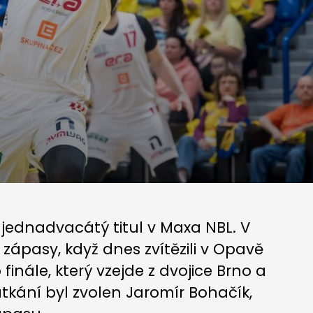
 jednadvacátý titul v Maxa NBL. V
 zápasy, když dnes zvítězili v Opavě
inále, který vzejde z dvojice Brno a
tkání byl zvolen Jaromír Bohačík,