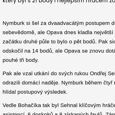
který byl s 21 body i nejlepším hráčem z
Nymburk si šel za dvaadvacátým postupem do 
sebevědomě, ale Opava dnes kladla největší o
začátku druhé půle to bylo o pět bodů. Pak 
odskočil na 14 bodů, ale Opava se znovu dotáhl
pouhé tři body.
Pak ale vzal utkání do svých rukou Ondřej 
odrazili domácí naděje. Nymburk během čtyř m
hlídal postupový výsledek.
Vedle Bohačíka tak byl Sehnal klíčovým hráč
asistencí, 6 doskoků a 8 získaných faulů. Zár