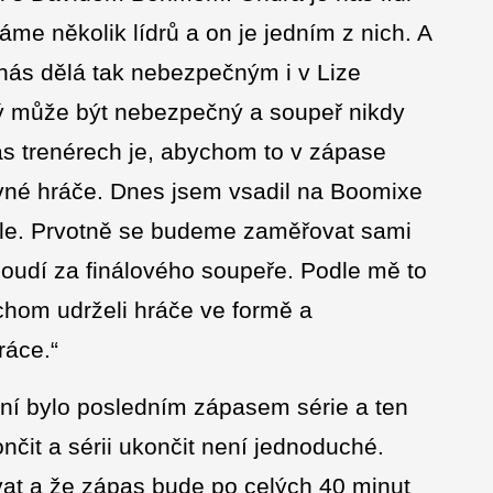
me několik lídrů a on je jedním z nich. A
 nás dělá tak nebezpečným i v Lize
dý může být nebezpečný a soupeř nikdy
ás trenérech je, abychom to v zápase
rávné hráče. Dnes jsem vsadil na Boomixe
nále. Prvotně se budeme zaměřovat sami
oudí za finálového soupeře. Podle mě to
chom udrželi hráče ve formě a
ráce.“
ní bylo posledním zápasem série a ten
nčit a sérii ukončit není jednoduché.
vat a že zápas bude po celých 40 minut