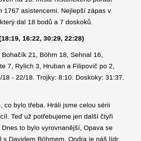
 1767 asistencemi. Nejlepší zápas v
terý dal 18 bodů a 7 doskoků.
8:19, 16:22, 30:29, 22:28)
- Bohačík 21, Böhm 18, Sehnal 16,
 7, Rylich 3, Hruban a Filipovič po 2,
18 - 22/18. Trojky: 8:10. Doskoky: 31:37.
, co bylo třeba. Hráli jsme celou sérii
 cíl. Teď už potřebujeme jen další čtyři
i. Dnes to bylo vyrovnanější, Opava se
l s Davidem Böhmem. Ondra je náš lídr