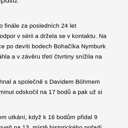
ápasu.
finále za posledních 24 let
dpor v sérii a držela se v kontaktu. Na
sice po devíti bodech Bohačíka Nymburk
a a v závěru třetí čtvrtiny snížila na
Sehnal a společně s Davidem Böhmem
inut odskočil na 17 bodů a pak už si
em utkání, když k 16 bodům přidal 9
oveň na 13. místě historického pořadí