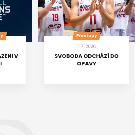
ry
Přestupy
1. 7. 2026
ZENI V
SVOBODA ODCHÁZÍ DO
I
OPAVY