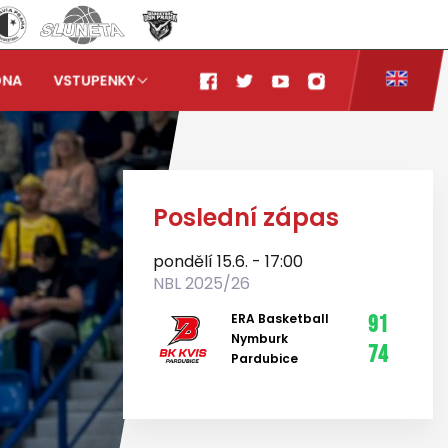
ONA
VSTUPENKY
Poslední zápas
pondělí 15.6. - 17:00
NBL 2025/26
ERA Basketball
91
Nymburk
74
Pardubice