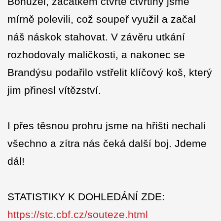
Bohužel, začátkem čtvrté čtvrtiny jsme
mírně polevili, což soupeř využil a začal
náš náskok stahovat. V závěru utkání
rozhodovaly maličkosti, a nakonec se
Brandýsu podařilo vstřelit klíčový koš, který
jim přinesl vítězství.
I přes těsnou prohru jsme na hřišti nechali
všechno a zítra nás čeká další boj. Jdeme
dál!
STATISTIKY K DOHLEDÁNÍ ZDE:
https://stc.cbf.cz/souteze.html