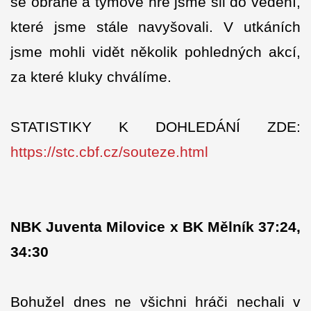
se obraně a týmové hře jsme šli do vedení,
které jsme stále navyšovali. V utkáních
jsme mohli vidět několik pohledných akcí,
za které kluky chválíme.
STATISTIKY K DOHLEDÁNÍ ZDE:
https://stc.cbf.cz/souteze.html
NBK Juventa Milovice x BK Mělník 37:24,
34:30
Bohužel dnes ne všichni hráči nechali v