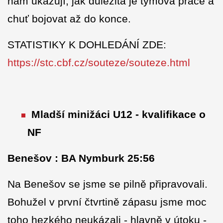
nám ukazují, jak důležitá je týmová práce a
chuť bojovat až do konce.
STATISTIKY K DOHLEDÁNÍ ZDE:
https://stc.cbf.cz/souteze/souteze.html
Mladší minižáci U12 - kvalifikace o
NF
Benešov : BA Nymburk 25:56
Na Benešov se jsme se pilně připravovali.
Bohužel v první čtvrtině zápasu jsme moc
toho hezkého neukázali - hlavně v útoku -