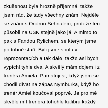
zkušenost byla hrozně příjemná, takže
jsem rád, že tady všechny znám. Nejdéle
se znám s Ondrou Sehnalem, protože ten
působil na USK stejně jako já. A mimo to
pak s Fandou Rylichem, se kterým jsme
podobně staří. Byli jsme spolu v
reprezentacích a tak dále, takže asi bych
vypíchl tyhle dva. A skvělý mám dojem i z
trenéra Amiela. Pamatuji si, když jsem se
chodil dívat na zápas Nymburka, když ho
trenér Amiel koučoval poprvé. Je pro mě
skvělé mít trenéra tohohle kalibru každý