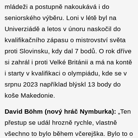
mládeži a postupně nakoukává i do
seniorského výběru. Loni v létě byl na
Univerziádě a letos v únoru naskočil do
kvalifikačního zápasu o mistrovství světa
proti Slovinsku, kdy dal 7 bodů. O rok dříve
si zahrál i proti Velké Británii a má na kontě
i starty v kvalifikaci o olympiádu, kde se v
srpnu 2023 například blýskl 13 body do
koše Makedonie.
David Böhm (nový hráč Nymburka):
„Ten
přestup se udál hrozně rychle, vlastně
všechno to bylo během včerejška. Bylo to o