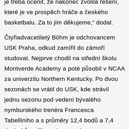
je třeba ocenit, že nakonec zvolila řešení,
které je ve prospěch hráče a českého
basketbalu. Za to jim děkujeme,“ dodal.
Čtyřiadvacetiletý Böhm je odchovancem
USK Praha, odkud zamířil do zámoří
studovat. Nejprve chodil na střední školu
Montverde Academy a poté působil v NCAA
za univerzitu Northern Kentucky. Po dvou
sezonách se vrátil do USK, kde strávil
jednu sezonu pod vedení bývalého
nymburského trenéra Francesca
Tabelliniho a s průměry 12,4 bodů a 7,4