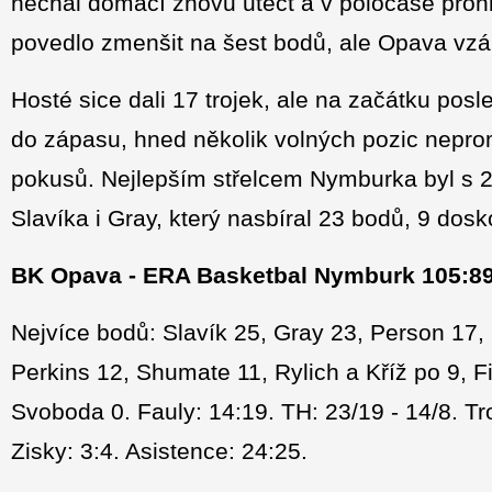
nechal domácí znovu utéct a v poločase proh
povedlo zmenšit na šest bodů, ale Opava vzáp
Hosté sice dali 17 trojek, ale na začátku posled
do zápasu, hned několik volných pozic nepromě
pokusů. Nejlepším střelcem Nymburka byl s 2
Slavíka i Gray, který nasbíral 23 bodů, 9 dosk
BK Opava - ERA Basketbal Nymburk 105:89 (
Nejvíce bodů: Slavík 25, Gray 23, Person 17, 
Perkins 12, Shumate 11, Rylich a Kříž po 9, F
Svoboda 0. Fauly: 14:19. TH: 23/19 - 14/8. Tro
Zisky: 3:4. Asistence: 24:25.