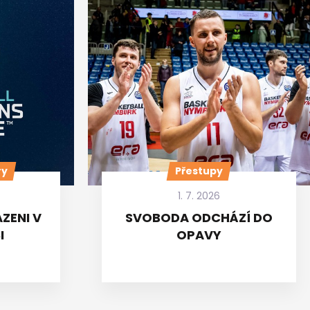
ry
Přestupy
1. 7. 2026
ZENI V
SVOBODA ODCHÁZÍ DO
I
OPAVY