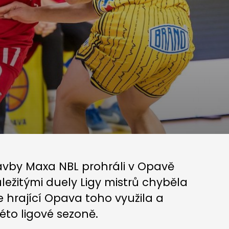
avby Maxa NBL prohráli v Opavě
ežitými duely Ligy mistrů chyběla
hrající Opava toho využila a
éto ligové sezoně.