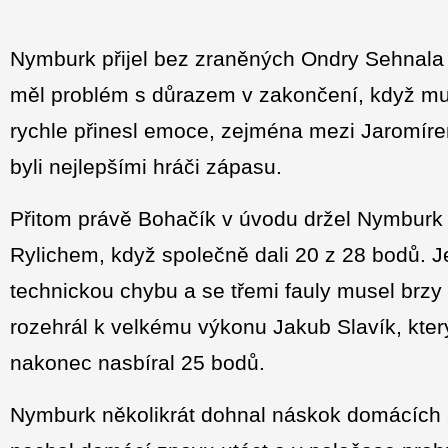
Nymburk přijel bez zraněných Ondry Sehnala
měl problém s důrazem v zakončení, když mu
rychle přinesl emoce, zejména mezi Jaromír
byli nejlepšími hráči zápasu.
Přitom právě Bohačík v úvodu držel Nymburk 
Rylichem, když společně dali 20 z 28 bodů. J
technickou chybu a se třemi fauly musel brzy 
rozehrál k velkému výkonu Jakub Slavík, který
nakonec nasbíral 25 bodů.
Nymburk několikrát dohnal náskok domácích a 