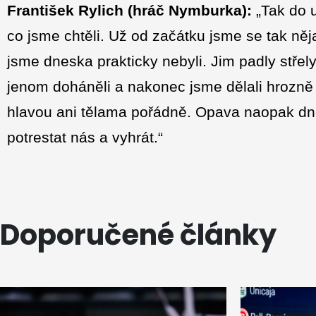
František Rylich (hráč Nymburka):
„Tak do 
co jsme chtěli. Už od začátku jsme se tak něj
jsme dneska prakticky nebyli. Jim padly střel
jenom doháněli a nakonec jsme dělali hrozně
hlavou ani tělama pořádně. Opava naopak dne
potrestat nás a vyhrát.“
Doporučené články