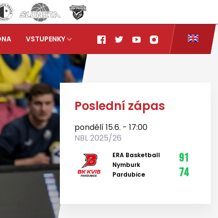
ONA
VSTUPENKY
Poslední zápas
pondělí 15.6. - 17:00
NBL 2025/26
ERA Basketball
91
Nymburk
74
Pardubice