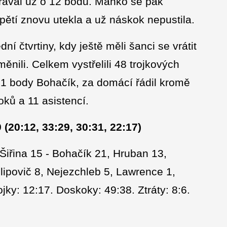
rával už o 12 bodů. Manko se pak
ětí znovu utekla a už náskok nepustila.
ní čtvrtiny, kdy ještě měli šanci se vrátit
nili. Celkem vystřelili 48 trojkových
1 body Bohačík, za domácí řádil kromě
oků a 11 asistencí.
20:12, 33:29, 30:31, 22:17)
Šiřina 15 - Bohačík 21, Hruban 13,
ilipovič 8, Nejezchleb 5, Lawrence 1,
jky: 12:17. Doskoky: 49:38. Ztráty: 8:6.