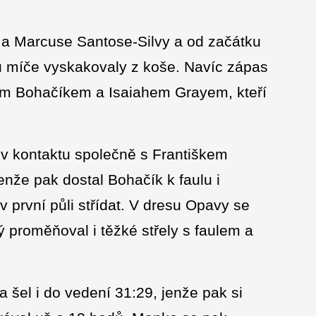
 a Marcuse Santose-Silvy a od začátku
 míče vyskakovaly z koše. Navíc zápas
em Bohačíkem a Isaiahem Grayem, kteří
v kontaktu společně s Františkem
enže pak dostal Bohačík k faulu i
v první půli střídat. V dresu Opavy se
 proměňoval i těžké střely s faulem a
šel i do vedení 31:29, jenže pak si