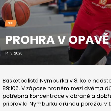
NBL
PROHRA V OPAVĚ
14. 3. 2026
Basketbalisté Nymburka v 8. kole nadst
89:105. V zápase hraném mezi dvěma důl
potřebná koncentrace v obraně a dobře 
připravila Nymburku druhou porážku v t