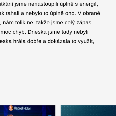
utkání jsme nenastoupili úplně s energií,
ak tahali a nebylo to úplně ono. V obraně
y, nám tolik ne, takže jsme celý zápas
 moc chyb. Dneska jsme tady nebyli
ska hrála dobře a dokázala to využít,