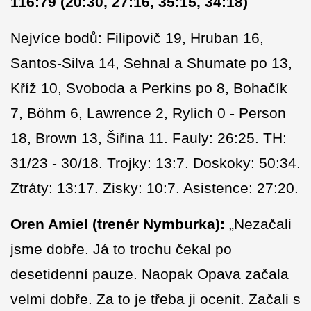
116:79 (20:30, 27:16, 35:15, 34:18)
Nejvíce bodů: Filipovič 19, Hruban 16,
Santos-Silva 14, Sehnal a Shumate po 13,
Kříž 10, Svoboda a Perkins po 8, Bohačík
7, Böhm 6, Lawrence 2, Rylich 0 - Person
18, Brown 13, Šiřina 11. Fauly: 26:25. TH:
31/23 - 30/18. Trojky: 13:7. Doskoky: 50:34.
Ztráty: 13:17. Zisky: 10:7. Asistence: 27:20.
Oren Amiel
(trenér Nymburka):
„Nezačali
jsme dobře. Já to trochu čekal po
desetidenní pauze. Naopak Opava začala
velmi dobře. Za to je třeba ji ocenit. Začali s