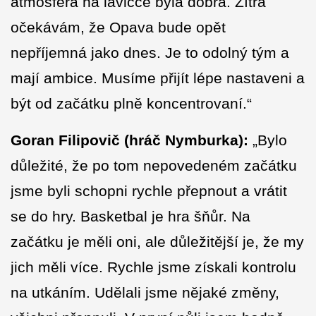
atmosféra na lavičce byla dobrá. Zítra
očekávám, že Opava bude opět
nepříjemná jako dnes. Je to odolný tým a
mají ambice. Musíme přijít lépe nastaveni a
být od začátku plně koncentrovaní.“
Goran Filipovič
(hráč Nymburka):
„Bylo
důležité, že po tom nepovedeném začátku
jsme byli schopni rychle přepnout a vrátit
se do hry. Basketbal je hra šňůr. Na
začátku je měli oni, ale důležitější je, že my
jich měli více. Rychle jsme získali kontrolu
na utkáním. Udělali jsme nějaké změny,