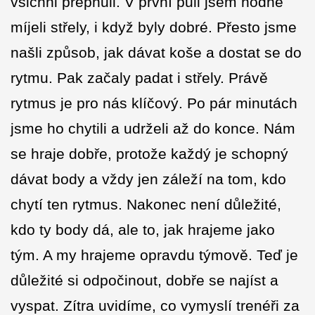
všichni přepnuli. V první půli jsem hodně
míjeli střely, i když byly dobré. Přesto jsme
našli způsob, jak dávat koše a dostat se do
rytmu. Pak začaly padat i střely. Právě
rytmus je pro nás klíčový. Po pár minutách
jsme ho chytili a udrželi až do konce. Nám
se hraje dobře, protože každý je schopný
dávat body a vždy jen záleží na tom, kdo
chytí ten rytmus. Nakonec není důležité,
kdo ty body dá, ale to, jak hrajeme jako
tým. A my hrajeme opravdu týmově. Teď je
důležité si odpočinout, dobře se najíst a
vyspat. Zítra uvidíme, co vymyslí trenéři za