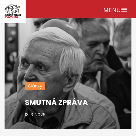
MENU
menu
Články
SMUTNÁ ZPRÁVA
13. 3. 2026