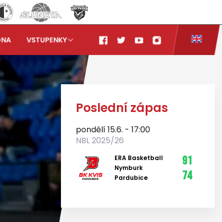
ONA
VSTUPENKY
Poslední zápas
pondělí 15.6. - 17:00
NBL 2025/26
ERA Basketball
91
Nymburk
74
Pardubice