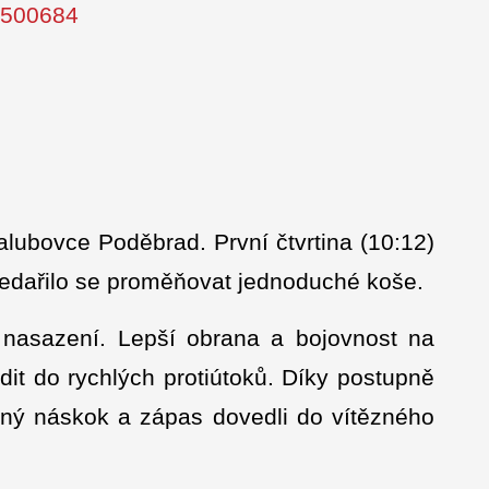
s/500684
lubovce Poděbrad. První čtvrtina (10:12)
 nedařilo se proměňovat jednoduché koše.
i nasazení. Lepší obrana a bojovnost na
it do rychlých protiútoků. Díky postupně
lný náskok a zápas dovedli do vítězného