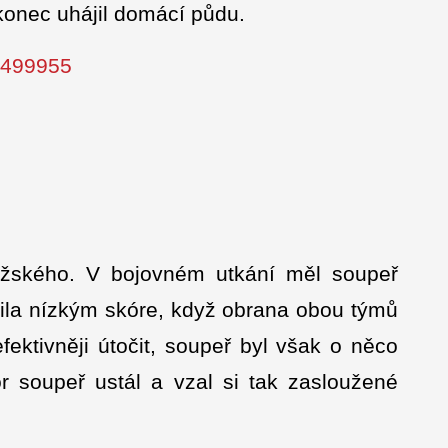
konec uhájil domácí půdu.
s/499955
ražského. V bojovném utkání měl soupeř
čila nízkým skóre, když obrana obou týmů
fektivněji útočit, soupeř byl však o něco
r soupeř ustál a vzal si tak zasloužené