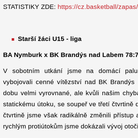
STATISTIKY ZDE:
https://cz.basketball/zapa
Starší žáci U15 - liga
BA Nymburk x BK Brandýs nad Labem 78:
V sobotním utkání jsme na domácí palu
vybojovali cenné vítězství nad BK Brandýs
dobu velmi vyrovnané, ale kvůli našim chy
statickému útoku, se soupeř ve třetí čtvrtině
čtvrtině jsme však radikálně změnili přístup 
rychlým protiútokům jsme dokázali vývoj otoč