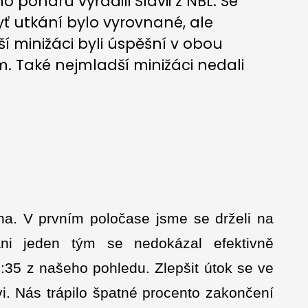
 poháru vyřadili Slavii z NBL. Se
byť utkání bylo vyrovnané, ale
í minižáci byli úspěšní v obou
 Také nejmladší minižáci nedali
na. V prvním poločase jsme se drželi na
Ani jeden tým se nedokázal efektivně
:35 z našeho pohledu. Zlepšit útok se ve
i. Nás trápilo špatné procento zakončení