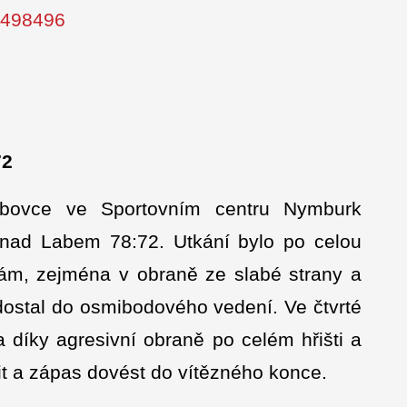
s/498496
72
bovce ve Sportovním centru Nymburk
 nad Labem 78:72. Utkání bylo po celou
bám, zejména v obraně ze slabé strany a
 dostal do osmibodového vedení. Ve čtvrté
a díky agresivní obraně po celém hřišti a
it a zápas dovést do vítězného konce.