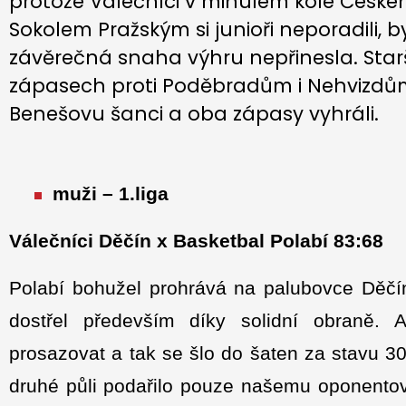
protože Válečníci v minulém kole Českého
Sokolem Pražským si junioři neporadili, 
závěrečná snaha výhru nepřinesla. Starš
zápasech proti Poděbradům i Nehvizdům.
Benešovu šanci a oba zápasy vyhráli.
muži – 1.liga
Válečníci Děčín x Basketbal Polabí 83:68
Polabí bohužel prohrává na palubovce Děčí
dostřel především díky solidní obraně. 
prosazovat a tak se šlo do šaten za stavu 30
druhé půli podařilo pouze našemu oponentov