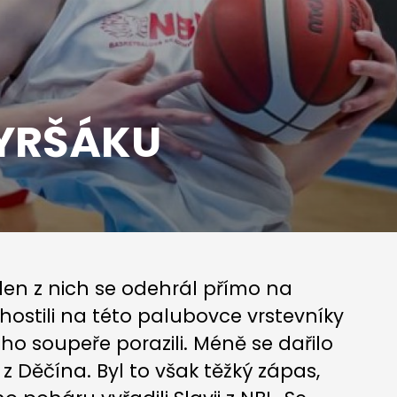
TYRŠÁKU
en z nich se odehrál přímo na
hostili na této palubovce vrstevníky
o soupeře porazili. Méně se dařilo
 z Děčína. Byl to však těžký zápas,