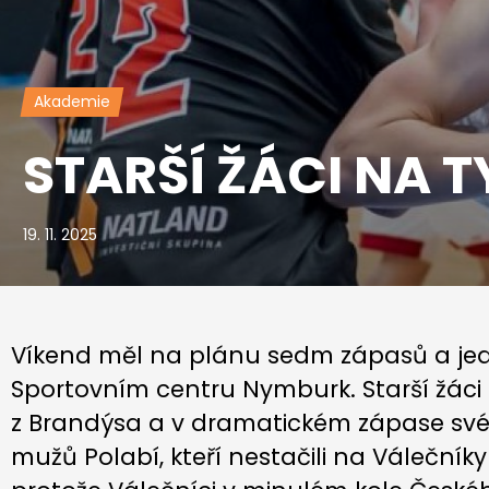
Akademie
STARŠÍ ŽÁCI NA 
19. 11. 2025
Víkend měl na plánu sedm zápasů a jed
Sportovním centru Nymburk. Starší žáci 
z Brandýsa a v dramatickém zápase svéh
mužů Polabí, kteří nestačili na Válečníky