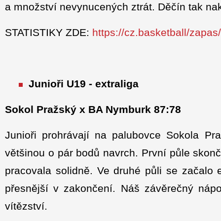
a množství nevynucených ztrát. Děčín tak na
STATISTIKY ZDE:
https://cz.basketball/zapa
Junioři U19 - extraliga
Sokol Pražský x BA Nymburk 87:78
Junioři prohrávají na palubovce Sokola P
většinou o pár bodů navrch. První půle skon
pracovala solidně. Ve druhé půli se začalo e
přesnější v zakončení. Náš závěrečný nápo
vítězství.