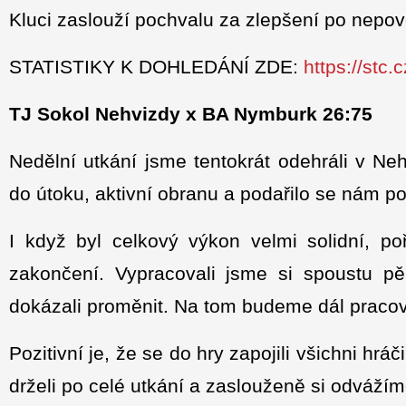
Kluci zaslouží pochvalu za zlepšení po nepo
STATISTIKY K DOHLEDÁNÍ ZDE:
https://stc
TJ Sokol Nehvizdy x BA Nymburk 26:75
Nedělní utkání jsme tentokrát odehráli v Neh
do útoku, aktivní obranu a podařilo se nám p
I když byl celkový výkon velmi solidní, p
zakončení. Vypracovali jsme si spoustu pě
dokázali proměnit. Na tom budeme dál pracova
Pozitivní je, že se do hry zapojili všichni hr
drželi po celé utkání a zaslouženě si odvážíme