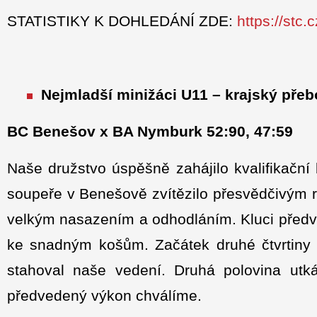
STATISTIKY K DOHLEDÁNÍ ZDE:
https://stc
Nejmladší minižáci U11 – krajský přeb
BC Benešov x BA Nymburk 52:90, 47:59
Naše družstvo úspěšně zahájilo kvalifikační
soupeře v Benešově zvítězilo přesvědčivým ro
velkým nasazením a odhodláním. Kluci předv
ke snadným košům. Začátek druhé čtvrtiny 
stahoval naše vedení. Druhá polovina utká
předvedený výkon chválíme.