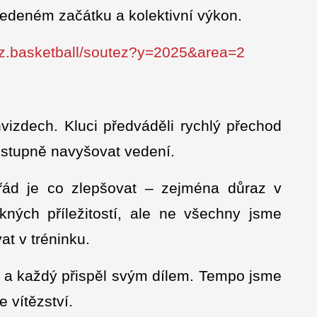
vedeném začátku a kolektivní výkon.
.cz.basketball/soutez?y=2025&area=2
vizdech. Kluci předváděli rychlý přechod
ostupně navyšovat vedení.
ořád je co zlepšovat – zejména důraz v
kných příležitostí, ale ne všechny jsme
t v tréninku.
áči a každý přispěl svým dílem. Tempo jsme
 vítězství.