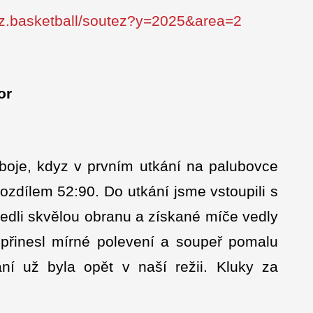
.cz.basketball/soutez?y=2025&area=2
or
 boje, kdyz v prvním utkání na palubovce
zdílem 52:90. Do utkání jsme vstoupili s
edli skvělou obranu a získané míče vedly
přinesl mírné polevení a soupeř pomalu
ní už byla opět v naší režii. Kluky za