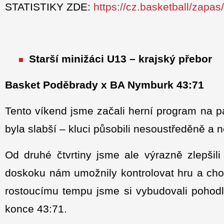
STATISTIKY ZDE:
https://cz.basketball/zapa
Starší minižáci U13 – krajský přebor
Basket Poděbrady x BA Nymburk 43:71
Tento víkend jsme začali herní program na pa
byla slabší – kluci působili nesoustředěně a
Od druhé čtvrtiny jsme ale výrazně zlepšil
doskoku nám umožnily kontrolovat hru a chod
rostoucímu tempu jsme si vybudovali pohod
konce 43:71.