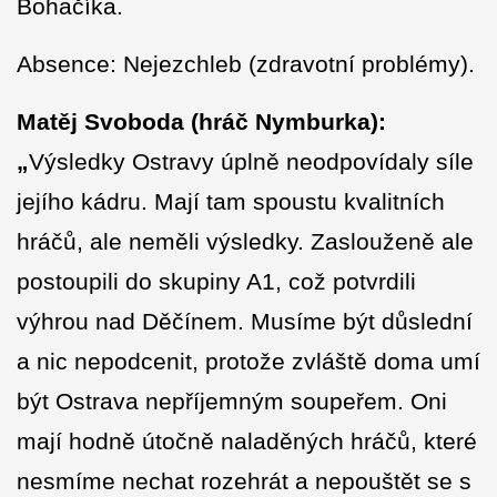
Bohačíka.
Absence: Nejezchleb (zdravotní problémy).
Matěj Svoboda (hráč Nymburka):
„
Výsledky Ostravy úplně neodpovídaly síle
jejího kádru. Mají tam spoustu kvalitních
hráčů, ale neměli výsledky. Zaslouženě ale
postoupili do skupiny A1, což potvrdili
výhrou nad Děčínem. Musíme být důslední
a nic nepodcenit, protože zvláště doma umí
být Ostrava nepříjemným soupeřem. Oni
mají hodně útočně naladěných hráčů, které
nesmíme nechat rozehrát a nepouštět se s