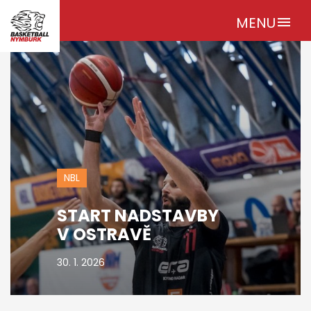
MENU
menu
NBL
START NADSTAVBY
V OSTRAVĚ
30. 1. 2026