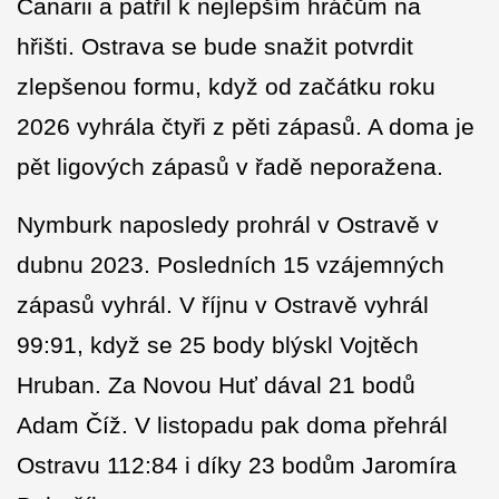
Canarii a patřil k nejlepším hráčům na
hřišti. Ostrava se bude snažit potvrdit
zlepšenou formu, když od začátku roku
2026 vyhrála čtyři z pěti zápasů. A doma je
pět ligových zápasů v řadě neporažena.
Nymburk naposledy prohrál v Ostravě v
dubnu 2023. Posledních 15 vzájemných
zápasů vyhrál. V říjnu v Ostravě vyhrál
99:91, když se 25 body blýskl Vojtěch
Hruban. Za Novou Huť dával 21 bodů
Adam Číž. V listopadu pak doma přehrál
Ostravu 112:84 i díky 23 bodům Jaromíra