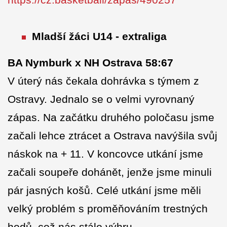
https://cz.basketball/zapas/490257
Mladší žáci U14 - extraliga
BA Nymburk x NH Ostrava 58:67
V úterý nás čekala dohrávka s týmem z
Ostravy. Jednalo se o velmi vyrovnaný
zápas. Na začátku druhého poločasu jsme
začali lehce ztrácet a Ostrava navýšila svůj
náskok na + 11. V koncovce utkání jsme
začali soupeře dohánět, jenže jsme minuli
pár jasných košů. Celé utkání jsme měli
velký problém s proměňováním trestných