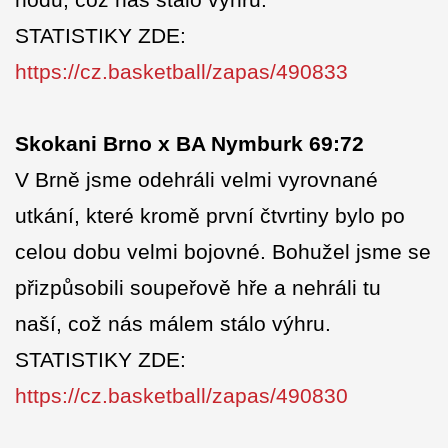
hodů, což nás stálo výhru.
STATISTIKY ZDE:
https://cz.basketball/zapas/490833
Skokani Brno x BA Nymburk 69:72
V Brně jsme odehráli velmi vyrovnané
utkání, které kromě první čtvrtiny bylo po
celou dobu velmi bojovné. Bohužel jsme se
přizpůsobili soupeřově hře a nehráli tu
naší, což nás málem stálo výhru.
STATISTIKY ZDE:
https://cz.basketball/zapas/490830