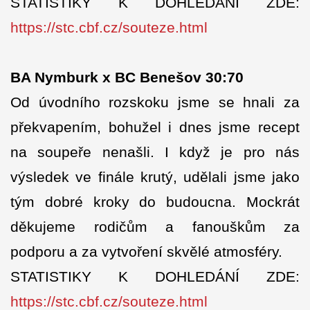
STATISTIKY K DOHLEDÁNÍ ZDE:
https://stc.cbf.cz/souteze.html
BA Nymburk x BC Benešov 30:70
Od úvodního rozskoku jsme se hnali za
překvapením, bohužel i dnes jsme recept
na soupeře nenašli. I když je pro nás
výsledek ve finále krutý, udělali jsme jako
tým dobré kroky do budoucna. Mockrát
děkujeme rodičům a fanouškům za
podporu a za vytvoření skvělé atmosféry.
STATISTIKY K DOHLEDÁNÍ ZDE:
https://stc.cbf.cz/souteze.html