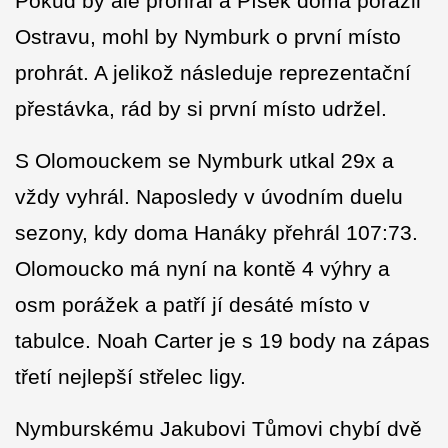
Pokud by ale prohrál a Písek doma porazil
Ostravu, mohl by Nymburk o první místo
prohrát. A jelikož následuje reprezentační
přestávka, rád by si první místo udržel.
S Olomouckem se Nymburk utkal 29x a
vždy vyhrál. Naposledy v úvodním duelu
sezony, kdy doma Hanáky přehrál 107:73.
Olomoucko má nyní na kontě 4 výhry a
osm porážek a patří jí desáté místo v
tabulce. Noah Carter je s 19 body na zápas
třetí nejlepší střelec ligy.
Nymburskému Jakubovi Tůmovi chybí dvě