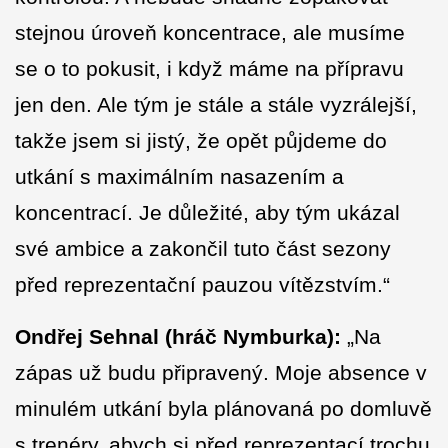
stejnou úroveň koncentrace, ale musíme
se o to pokusit, i když máme na přípravu
jen den. Ale tým je stále a stále vyzrálejší,
takže jsem si jistý, že opět půjdeme do
utkání s maximálním nasazením a
koncentrací. Je důležité, aby tým ukázal
své ambice a zakončil tuto část sezony
před reprezentační pauzou vítězstvím.“
Ondřej Sehnal (hráč Nymburka):
„Na
zápas už budu připravený. Moje absence v
minulém utkání byla plánovaná po domluvě
s trenéry, abych si před reprezentací trochu