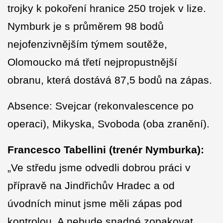
trojky k pokoření hranice 250 trojek v lize.
Nymburk je s průměrem 98 bodů
nejofenzivnějším týmem soutěže,
Olomoucko má třetí nejpropustnější
obranu, která dostává 87,5 bodů na zápas.
Absence: Svejcar (rekonvalescence po
operaci), Mikyska, Svoboda (oba zranění).
Francesco Tabellini (trenér Nymburka):
„Ve středu jsme odvedli dobrou práci v
přípravě na Jindřichův Hradec a od
úvodních minut jsme měli zápas pod
kontrolou. A nebude snadné zopakovat