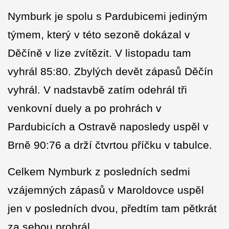
Nymburk je spolu s Pardubicemi jediným
týmem, který v této sezoně dokázal v
Děčíně v lize zvítězit. V listopadu tam
vyhrál 85:80. Zbylých devět zápasů Děčín
vyhrál. V nadstavbě zatím odehrál tři
venkovní duely a po prohrách v
Pardubicích a Ostravě naposledy uspěl v
Brně 90:76 a drží čtvrtou příčku v tabulce.
Celkem Nymburk z posledních sedmi
vzájemných zápasů v Maroldovce uspěl
jen v posledních dvou, předtím tam pětkrát
za sebou prohrál.