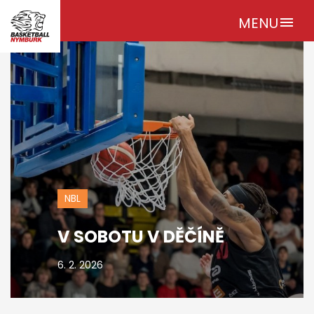
MENU
menu
NBL
V SOBOTU V DĚČÍNĚ
6. 2. 2026