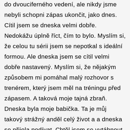
do dvouciferného vedení, ale nikdy jsme
nebyli schopni zápas ukončit, jako dnes.
Cítil jsem se dneska velmi dobře.
Nedokážu úplně říct, čím to bylo. Myslím si,
že celou tu sérii jsem se nepotkal s ideální
formou. Ale dneska jsem se cítil velmi
dobře nastavený. Myslím si, že nějakým
způsobem mi pomáhal malý rozhovor s
trenérem, který jsem měl na tréningu před
zápasem. A taková moje tajná zbraň.
Dneska byla moje babička. Ta je můj
takový strážný anděl celý život a a dneska
se přijela podívat. Chtěl jsem se vytáhnout