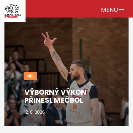
MENU
menu
NBL
VÝBORNÝ VÝKON
PŘINESL MEČBOL
12. 6. 2026