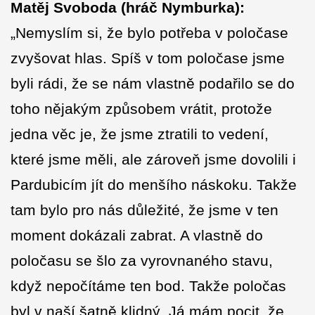
Matěj Svoboda (hráč Nymburka):
„Nemyslím si, že bylo potřeba v poločase
zvyšovat hlas. Spíš v tom poločase jsme
byli rádi, že se nám vlastně podařilo se do
toho nějakým způsobem vrátit, protože
jedna věc je, že jsme ztratili to vedení,
které jsme měli, ale zároveň jsme dovolili i
Pardubicím jít do menšího náskoku. Takže
tam bylo pro nás důležité, že jsme v ten
moment dokázali zabrat. A vlastně do
poločasu se šlo za vyrovnaného stavu,
když nepočítáme ten bod. Takže poločas
byl v naší šatně klidný. Já mám pocit, že