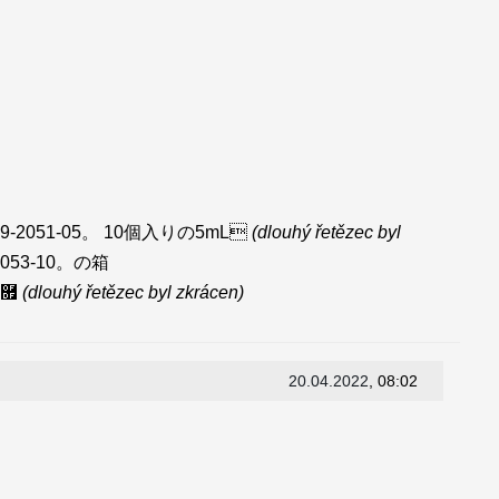
9-2051-05。 10個入りの5mL
(dlouhý řetězec byl
-2053-10。の箱
ン࿟
(dlouhý řetězec byl zkrácen)
20.04.2022
, 08:02