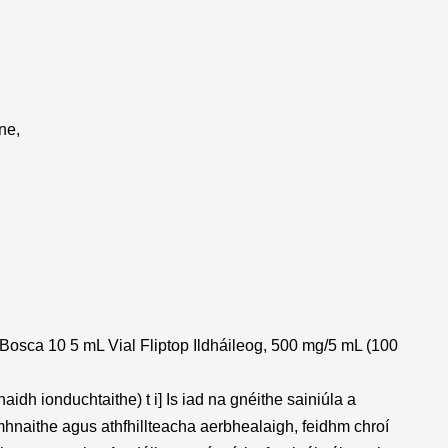
ne,
osca 10 5 mL Vial Fliptop Ildháileog, 500 mg/5 mL (100
idh ionduchtaithe) t i] Is iad na gnéithe sainiúla a
mhnaithe agus athfhillteacha aerbhealaigh, feidhm chroí