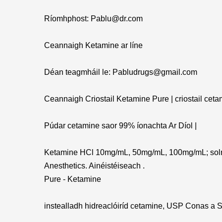
Ríomhphost: Pablu@dr.com
Ceannaigh Ketamine ar líne
Déan teagmháil le: Pabludrugs@gmail.com
Ceannaigh Criostail Ketamine Pure | criostail ceta
Púdar cetamine saor 99% íonachta Ar Díol |
Ketamine HCl 10mg/mL, 50mg/mL, 100mg/mL; soln d
Anesthetics. Ainéistéiseach .
Pure - Ketamine
instealladh hidreaclóiríd cetamine, USP Conas a Sho