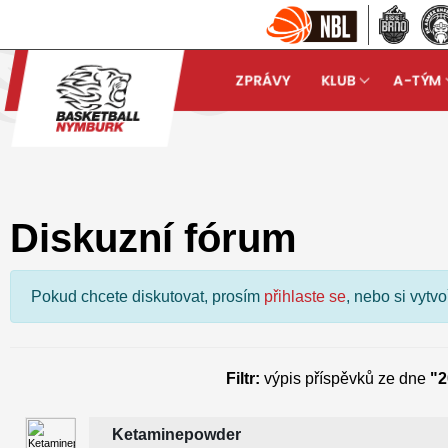
ZPRÁVY
KLUB
A-TÝM
Basketball Nymburk
Dis
arrow_forward
Diskuzní fórum
Pokud chcete diskutovat, prosím
přihlaste se
, nebo si vytv
Filtr:
výpis příspěvků ze dne
"2
Ketaminepowder