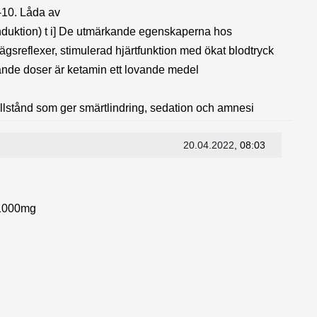
10. Låda av
nduktion) t i] De utmärkande egenskaperna hos
sreflexer, stimulerad hjärtfunktion med ökat blodtryck
vande doser är ketamin ett lovande medel
tillstånd som ger smärtlindring, sedation och amnesi
20.04.2022
, 08:03
000mg