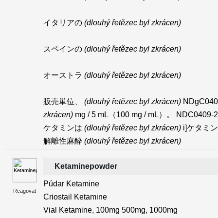
イタリアの
(dlouhý řetězec byl zkrácen)
スペインの
(dlouhý řetězec byl zkrácen)
オーストラ
(dlouhý řetězec byl zkrácen)
販売単位、
(dlouhý řetězec byl zkrácen)
NDgC040
zkrácen)
mg / 5 mL（100 mg / mL）。 NDC0409
ケタミンは
(dlouhý řetězec byl zkrácen)
i]ケタミ
解離性麻酔
(dlouhý řetězec byl zkrácen)
Ketaminepowder
Púdar Ketamine
Reagovat
Criostail Ketamine
Vial Ketamine, 100mg 500mg, 1000mg