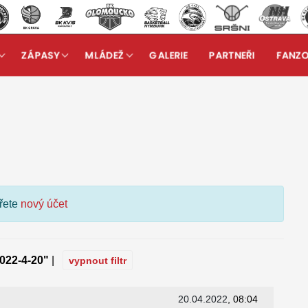
ZÁPASY
MLÁDEŽ
GALERIE
PARTNEŘI
FANZ
kuzní fórum
ořete
nový účet
022-4-20"
|
vypnout filtr
20.04.2022
, 08:04