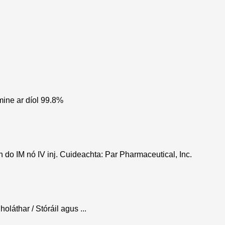
mine ar díol 99.8%
o IM nó IV inj. Cuideachta: Par Pharmaceutical, Inc.
láthar / Stóráil agus ...