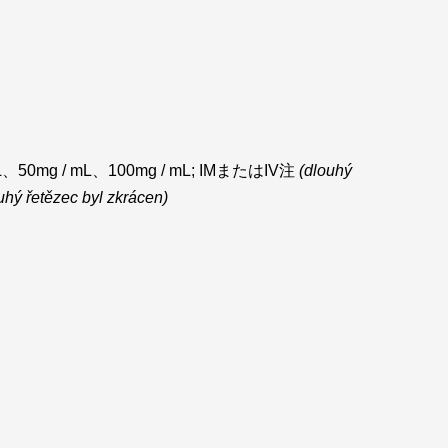
、50mg / mL、100mg / mL; IMまたはIV注
(dlouhý
uhý řetězec byl zkrácen)