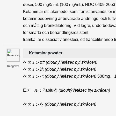
doser, 500 mg/5 mL (100 mg/mL). NDC 0409-2053-
Ketamin är ett läkemedel som främst används för i
ketaminbedövning är bevarade andnings- och luftväg
och måttlig bronkdilatering. Vid lägre, underbedö
för smärta och behandlingsresistent
framkallar dissociativ anestesi, ett tranceliknande 
Ketaminepowder
ケタミン&#
(dlouhý řetězec byl zkrácen)
Reagovat
ケタミン結
(dlouhý řetězec byl zkrácen)
ケタミンバ
(dlouhý řetězec byl zkrácen)
500mg、1
Eメール：Pablu@
(dlouhý řetězec byl zkrácen)
ケタミンを
(dlouhý řetězec byl zkrácen)