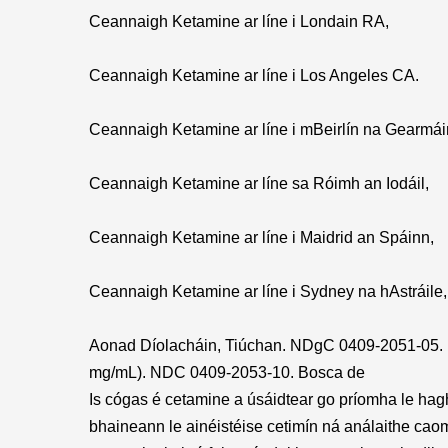
Ceannaigh Ketamine ar líne i Londain RA,
Ceannaigh Ketamine ar líne i Los Angeles CA.
Ceannaigh Ketamine ar líne i mBeirlín na Gearmái
Ceannaigh Ketamine ar líne sa Róimh an Iodáil,
Ceannaigh Ketamine ar líne i Maidrid an Spáinn,
Ceannaigh Ketamine ar líne i Sydney na hAstráile,
Aonad Díolacháin, Tiúchan. NDgC 0409-2051-05. B
mg/mL). NDC 0409-2053-10. Bosca de
Is cógas é cetamine a úsáidtear go príomha le hagha
bhaineann le ainéistéise cetimín ná análaithe cao