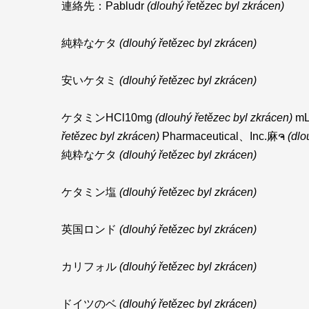
連絡先：Pabludr
(dlouhý řetězec byl zkrácen)
純粋なケタ
(dlouhý řetězec byl zkrácen)
安いケタミ
(dlouhý řetězec byl zkrácen)
ケタミンHCl10mg
(dlouhý řetězec byl zkrácen)
mL
řetězec byl zkrácen)
Pharmaceutical、Inc.麻ຈ
(dlo
純粋なケタ
(dlouhý řetězec byl zkrácen)
ケタミン塩
(dlouhý řetězec byl zkrácen)
英国ロンド
(dlouhý řetězec byl zkrácen)
カリフォル
(dlouhý řetězec byl zkrácen)
ドイツのベ
(dlouhý řetězec byl zkrácen)