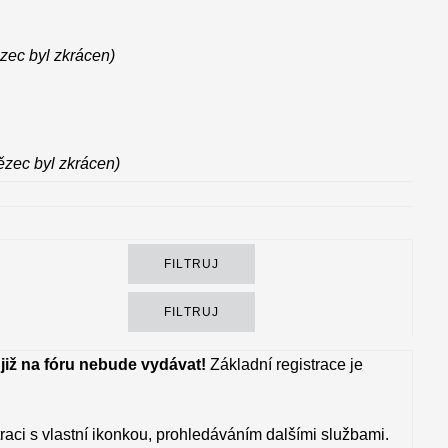
ězec byl zkrácen)
ězec byl zkrácen)
 již na fóru nebude vydávat!
Základní registrace je
raci s vlastní ikonkou, prohledáváním dalšími službami.