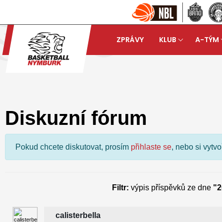
ZPRÁVY
KLUB
A-TÝM
Basketball Nymburk
Dis
arrow_forward
Diskuzní fórum
Pokud chcete diskutovat, prosím
přihlaste se
, nebo si vytv
Filtr:
výpis příspěvků ze dne
"2
calisterbella