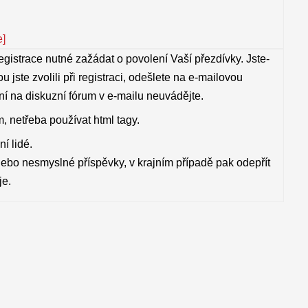
e]
egistrace nutné zažádat o povolení Vaší přezdívky. Jste-
ou jste zvolili při registraci, odešlete na e-mailovou
ení na diskuzní fórum v e-mailu neuvádějte.
, netřeba používat html tagy.
í lidé.
nebo nesmyslné příspěvky, v krajním případě pak odepřít
je.