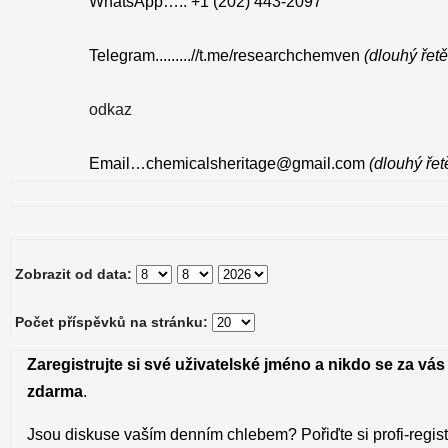
WhatsApp….. +1 (202) 443‑2097
Telegram.........//t.me/researchchemven
(dlouhý řet
odkaz
Email…chemicalsheritage@gmail.com
(dlouhý řet
Zobrazit od data:
Počet příspěvků na stránku:
Zaregistrujte si své uživatelské jméno a nikdo se za vás
zdarma
.
Jsou diskuse vaším denním chlebem? Pořiďte si profi-regist