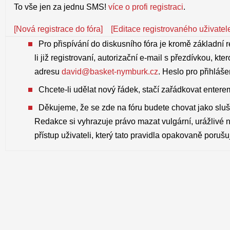
To vše jen za jednu SMS!
více o profi registraci
.
[Nová registrace do fóra]
[Editace registrovaného uživatel
Pro přispívání do diskusního fóra je kromě základní r
li již registrovaní, autorizační e-mail s přezdívkou, kter
adresu
david@basket-nymburk.cz
. Heslo pro přihláš
Chcete-li udělat nový řádek, stačí zařádkovat enterem
Děkujeme, že se zde na fóru budete chovat jako slušn
Redakce si vyhrazuje právo mazat vulgární, urážlivé 
přístup uživateli, který tato pravidla opakovaně porušu