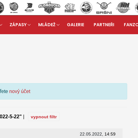
ZÁPASY
MLÁDEŽ
GALERIE
PARTNEŘI
FANZ
kuzní fórum
ořete
nový účet
022-5-22"
|
vypnout filtr
22.05.2022
, 14:59