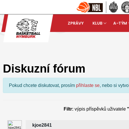
ZPRÁVY
KLUB
A-TÝM
Basketball Nymburk
Dis
arrow_forward
Diskuzní fórum
Pokud chcete diskutovat, prosím
přihlaste se
, nebo si vytv
Filtr:
výpis příspěvků uživatele
kjoe2841