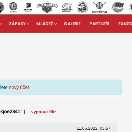
ZÁPASY
MLÁDEŽ
GALERIE
PARTNEŘI
FANZ
kuzní fórum
ořete
nový účet
"kjoe2841"
|
vypnout filtr
11.05.2022
, 05:57