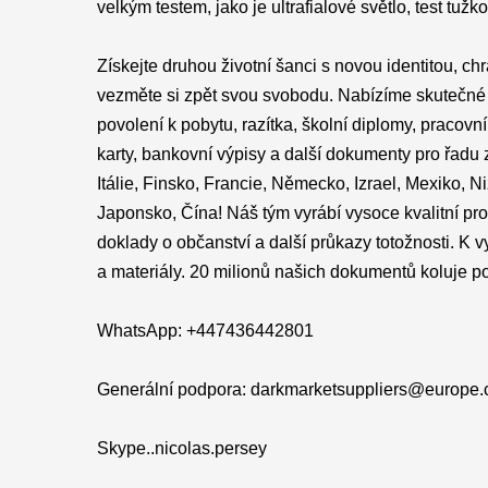
velkým testem, jako je ultrafialové světlo, test tu
Získejte druhou životní šanci s novou identitou, chra
vezměte si zpět svou svobodu. Nabízíme skutečné ři
povolení k pobytu, razítka, školní diplomy, pracovní p
karty, bankovní výpisy a další dokumenty pro řadu z
Itálie, Finsko, Francie, Německo, Izrael, Mexiko, N
Japonsko, Čína! Náš tým vyrábí vysoce kvalitní pr
doklady o občanství a další průkazy totožnosti. K
a materiály. 20 milionů našich dokumentů koluje p
WhatsApp: +447436442801
Generální podpora: darkmarketsuppliers@europe
Skype..nicolas.persey