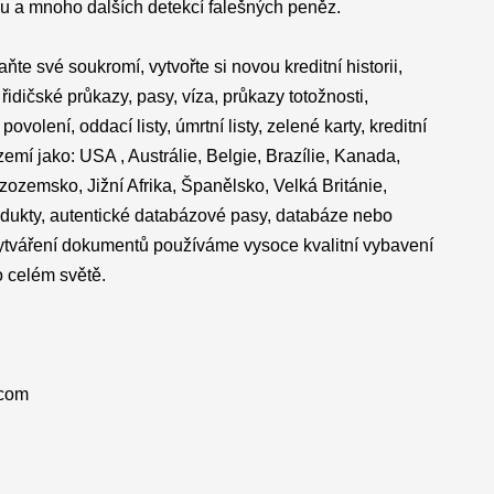
žkou a mnoho dalších detekcí falešných peněz.
ňte své soukromí, vytvořte si novou kreditní historii,
dičské průkazy, pasy, víza, průkazy totožnosti,
ovolení, oddací listy, úmrtní listy, zelené karty, kreditní
emí jako: USA , Austrálie, Belgie, Brazílie, Kanada,
izozemsko, Jižní Afrika, Španělsko, Velká Británie,
odukty, autentické databázové pasy, databáze nebo
 vytváření dokumentů používáme vysoce kvalitní vybavení
o celém světě.
.com