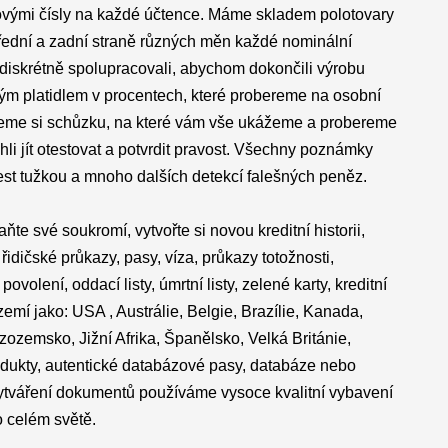
iovými čísly na každé účtence. Máme skladem polotovary
 přední a zadní straně různých měn každé nominální
diskrétně spolupracovali, abychom dokončili výrobu
ným platidlem v procentech, které probereme na osobní
ujeme si schůzku, na které vám vše ukážeme a probereme
i jít otestovat a potvrdit pravost. Všechny poznámky
 test tužkou a mnoho dalších detekcí falešných peněz.
ňte své soukromí, vytvořte si novou kreditní historii,
dičské průkazy, pasy, víza, průkazy totožnosti,
ovolení, oddací listy, úmrtní listy, zelené karty, kreditní
emí jako: USA , Austrálie, Belgie, Brazílie, Kanada,
izozemsko, Jižní Afrika, Španělsko, Velká Británie,
odukty, autentické databázové pasy, databáze nebo
 vytváření dokumentů používáme vysoce kvalitní vybavení
o celém světě.