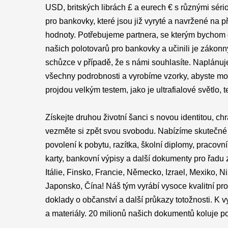
USD, britských librách £ a eurech € s různými sér
pro bankovky, které jsou již vyryté a navržené na
hodnoty. Potřebujeme partnera, se kterým bychom 
našich polotovarů pro bankovky a učinili je zákon
schůzce v případě, že s námi souhlasíte. Naplán
všechny podrobnosti a vyrobíme vzorky, abyste mohl
projdou velkým testem, jako je ultrafialové světlo,
Získejte druhou životní šanci s novou identitou, chra
vezměte si zpět svou svobodu. Nabízíme skutečné ři
povolení k pobytu, razítka, školní diplomy, pracovní p
karty, bankovní výpisy a další dokumenty pro řadu z
Itálie, Finsko, Francie, Německo, Izrael, Mexiko, N
Japonsko, Čína! Náš tým vyrábí vysoce kvalitní pr
doklady o občanství a další průkazy totožnosti. K
a materiály. 20 milionů našich dokumentů koluje p