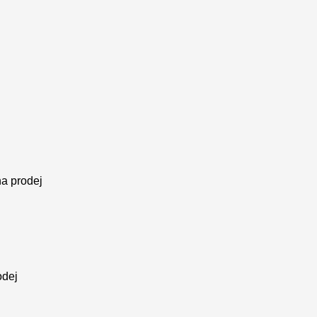
na prodej
odej