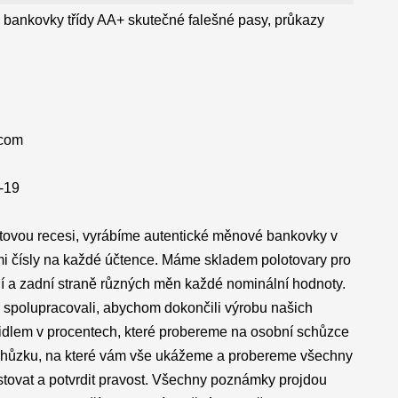
 bankovky třídy AA+ skutečné falešné pasy, průkazy
.com
D-19
tovou recesi, vyrábíme autentické měnové bankovky v
mi čísly na každé účtence. Máme skladem polotovary pro
dní a zadní straně různých měn každé nominální hodnoty.
 spolupracovali, abychom dokončili výrobu našich
tidlem v procentech, které probereme na osobní schůzce
 schůzku, na které vám vše ukážeme a probereme všechny
estovat a potvrdit pravost. Všechny poznámky projdou