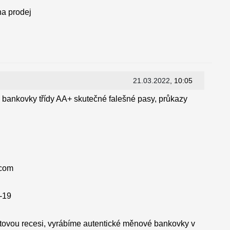
na prodej
21.03.2022
, 10:05
 bankovky třídy AA+ skutečné falešné pasy, průkazy
.com
D-19
tovou recesi, vyrábíme autentické měnové bankovky v