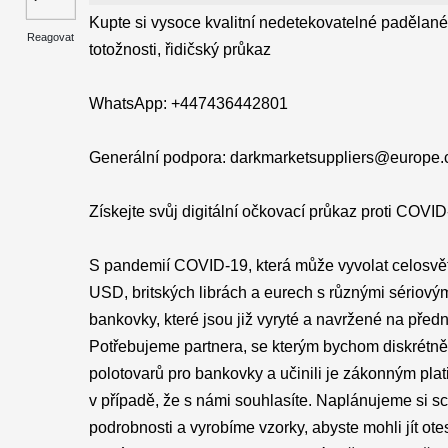
Kupte si vysoce kvalitní nedetekovatelné padělané
Reagovat
totožnosti, řidičský průkaz
WhatsApp: +447436442801
Generální podpora: darkmarketsuppliers@europe
Získejte svůj digitální očkovací průkaz proti COVI
S pandemií COVID-19, která může vyvolat celosvě
USD, britských librách a eurech s různými sériový
bankovky, které jsou již vyryté a navržené na pře
Potřebujeme partnera, se kterým bychom diskrétně
polotovarů pro bankovky a učinili je zákonným pla
v případě, že s námi souhlasíte. Naplánujeme si
podrobnosti a vyrobíme vzorky, abyste mohli jít ot