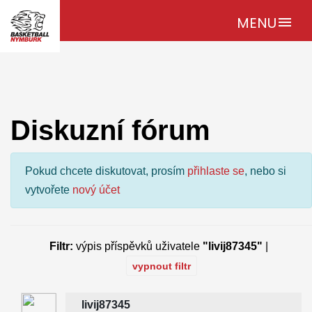
MENU
menu
Diskuzní fórum
Pokud chcete diskutovat, prosím
přihlaste se
, nebo si
vytvořete
nový účet
Filtr:
výpis příspěvků uživatele
"livij87345"
|
vypnout filtr
livij87345