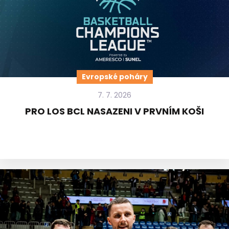
Evropské poháry
7. 7. 2026
PRO LOS BCL NASAZENI V PRVNÍM KOŠI