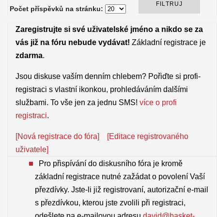
Počet příspěvků na stránku:
Zaregistrujte si své uživatelské jméno a nikdo se za
vás již na fóru nebude vydávat!
Základní registrace je
zdarma
.
Jsou diskuse vaším denním chlebem? Pořiďte si profi-
registraci s vlastní ikonkou, prohledáváním dalšími
službami. To vše jen za jednu SMS!
více o profi
registraci
.
[Nová registrace do fóra]
[Editace registrovaného
uživatele]
Pro přispívání do diskusního fóra je kromě
základní registrace nutné zažádat o povolení Vaší
přezdívky. Jste-li již registrovaní, autorizační e-mail
s přezdívkou, kterou jste zvolili při registraci,
odešlete na e-mailovou adresu
david@basket-