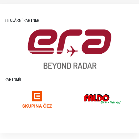
TITULÁRNÍ PARTNER
PARTNEŘI