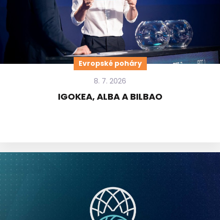
Evropské poháry
8. 7. 2026
IGOKEA, ALBA A BILBAO