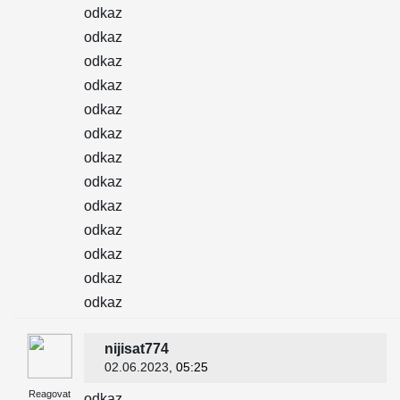
odkaz
odkaz
odkaz
odkaz
odkaz
odkaz
odkaz
odkaz
odkaz
odkaz
odkaz
odkaz
odkaz
nijisat774
02.06.2023
, 05:25
Reagovat
odkaz