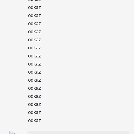
odkaz
odkaz
odkaz
odkaz
odkaz
odkaz
odkaz
odkaz
odkaz
odkaz
odkaz
odkaz
odkaz
odkaz
odkaz