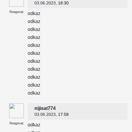
03.06.2023
, 18:30
Reagovat
odkaz
odkaz
odkaz
odkaz
odkaz
odkaz
odkaz
odkaz
odkaz
odkaz
odkaz
nijisat774
03.06.2023
, 17:58
Reagovat
odkaz