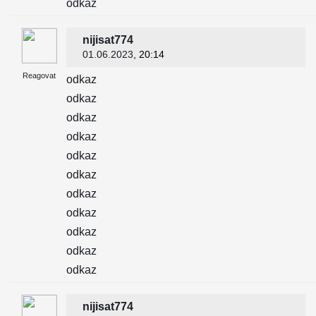
odkaz
nijisat774
01.06.2023
, 20:14
Reagovat
odkaz
odkaz
odkaz
odkaz
odkaz
odkaz
odkaz
odkaz
odkaz
odkaz
odkaz
nijisat774