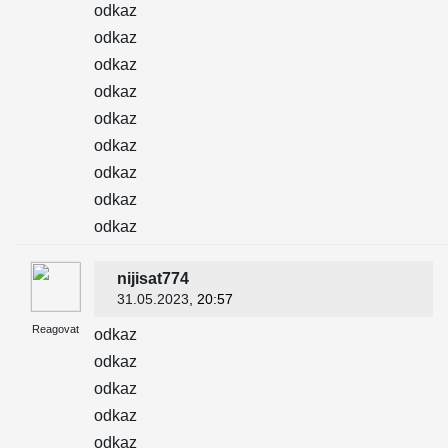
odkaz
odkaz
odkaz
odkaz
odkaz
odkaz
odkaz
odkaz
odkaz
nijisat774
31.05.2023
, 20:57
Reagovat
odkaz
odkaz
odkaz
odkaz
odkaz