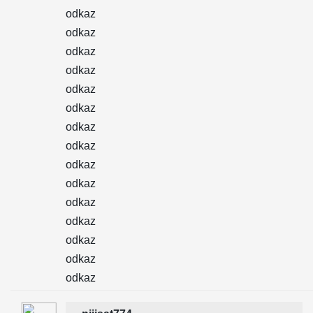
odkaz
odkaz
odkaz
odkaz
odkaz
odkaz
odkaz
odkaz
odkaz
odkaz
odkaz
odkaz
odkaz
odkaz
odkaz