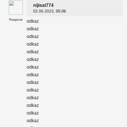
nijisat774
02.06.2023
, 05:06
Reagovat
odkaz
odkaz
odkaz
odkaz
odkaz
odkaz
odkaz
odkaz
odkaz
odkaz
odkaz
odkaz
odkaz
odkaz