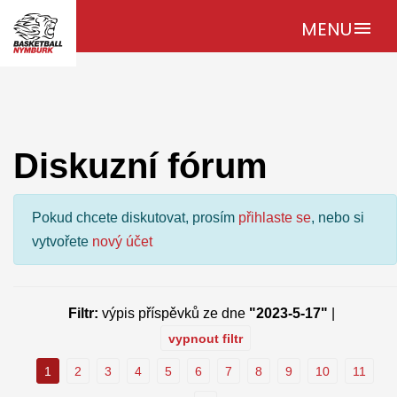
MENU
menu
Diskuzní fórum
Pokud chcete diskutovat, prosím
přihlaste se
, nebo si
vytvořete
nový účet
Filtr:
výpis příspěvků ze dne
"2023-5-17"
|
vypnout filtr
1
2
3
4
5
6
7
8
9
10
11