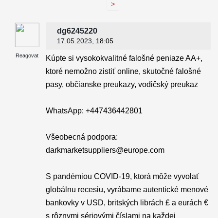
>
dg6245220
17.05.2023
, 18:05
Reagovat
Kúpte si vysokokvalitné falošné peniaze AA+,
ktoré nemožno zistiť online, skutočné falošné
pasy, občianske preukazy, vodičský preukaz
WhatsApp: +447436442801
Všeobecná podpora:
darkmarketsuppliers@europe.com
S pandémiou COVID-19, ktorá môže vyvolať
globálnu recesiu, vyrábame autentické menové
bankovky v USD, britských librách £ a eurách €
s rôznymi sériovými číslami na každej