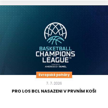
Evropské poháry
7. 7. 2026
PRO LOS BCL NASAZENI V PRVNÍM KOŠI