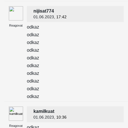
nijisat774
01.06.2023
, 17:42
Reagovat
odkaz
odkaz
odkaz
odkaz
odkaz
odkaz
odkaz
odkaz
odkaz
odkaz
kamilkuat
01.06.2023
, 10:36
Reagovat
odkaz