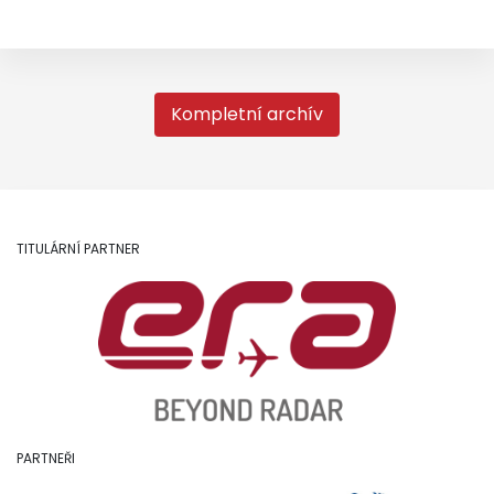
Kompletní archív
TITULÁRNÍ PARTNER
PARTNEŘI