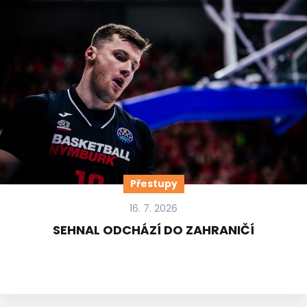
Přestupy
16. 7. 2026
SEHNAL ODCHÁZÍ DO ZAHRANIČÍ