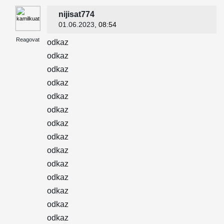
nijisat774
01.06.2023
, 08:54
Reagovat
odkaz
odkaz
odkaz
odkaz
odkaz
odkaz
odkaz
odkaz
odkaz
odkaz
odkaz
odkaz
odkaz
odkaz