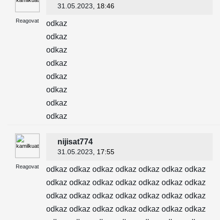
31.05.2023
, 18:46
Reagovat
odkaz
odkaz
odkaz
odkaz
odkaz
odkaz
odkaz
odkaz
nijisat774
31.05.2023
, 17:55
Reagovat
odkaz
odkaz
odkaz
odkaz
odkaz
odkaz
odkaz
odkaz
odkaz
odkaz
odkaz
odkaz
odkaz
odkaz
odkaz
odkaz
odkaz
odkaz
odkaz
odkaz
odkaz
odkaz
odkaz
odkaz
odkaz
odkaz
odkaz
odkaz