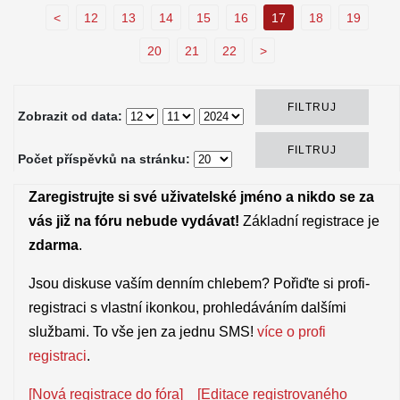
<
12
13
14
15
16
17
18
19
20
21
22
>
Zobrazit od data:
Počet příspěvků na stránku:
Zaregistrujte si své uživatelské jméno a nikdo se za
vás již na fóru nebude vydávat!
Základní registrace je
zdarma
.
Jsou diskuse vaším denním chlebem? Pořiďte si profi-
registraci s vlastní ikonkou, prohledáváním dalšími
službami. To vše jen za jednu SMS!
více o profi
registraci
.
[Nová registrace do fóra]
[Editace registrovaného