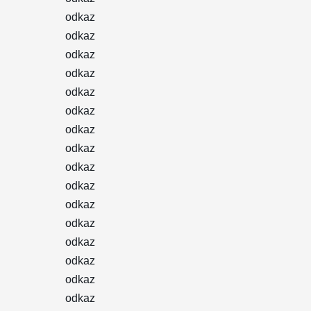
odkaz
odkaz
odkaz
odkaz
odkaz
odkaz
odkaz
odkaz
odkaz
odkaz
odkaz
odkaz
odkaz
odkaz
odkaz
odkaz