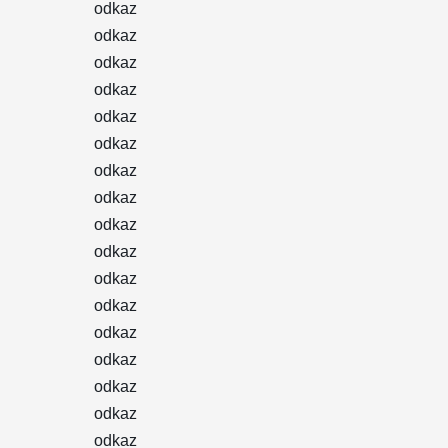
odkaz
odkaz
odkaz
odkaz
odkaz
odkaz
odkaz
odkaz
odkaz
odkaz
odkaz
odkaz
odkaz
odkaz
odkaz
odkaz
odkaz