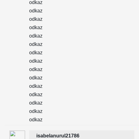
odkaz
odkaz
odkaz
odkaz
odkaz
odkaz
odkaz
odkaz
odkaz
odkaz
odkaz
odkaz
odkaz
odkaz
odkaz
isabelanurul21786