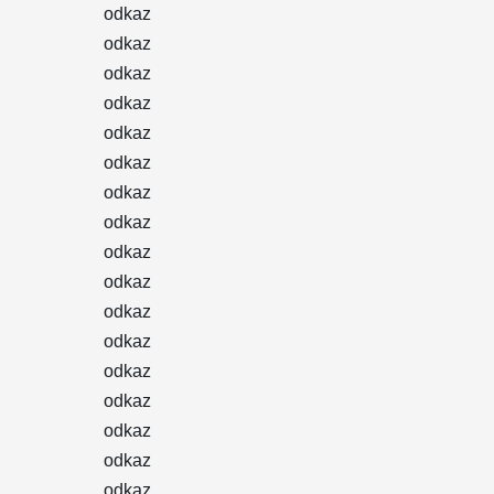
odkaz
odkaz
odkaz
odkaz
odkaz
odkaz
odkaz
odkaz
odkaz
odkaz
odkaz
odkaz
odkaz
odkaz
odkaz
odkaz
odkaz