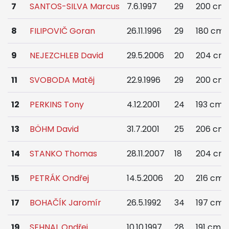
7
SANTOS-SILVA Marcus
7.6.1997
29
200 cm
8
FILIPOVIČ Goran
26.11.1996
29
180 cm
9
NEJEZCHLEB David
29.5.2006
20
204 cm
11
SVOBODA Matěj
22.9.1996
29
200 cm
12
PERKINS Tony
4.12.2001
24
193 cm
13
BÖHM David
31.7.2001
25
206 cm
14
STANKO Thomas
28.11.2007
18
204 cm
15
PETRÁK Ondřej
14.5.2006
20
216 cm
17
BOHAČÍK Jaromír
26.5.1992
34
197 cm
19
SEHNAL Ondřej
10.10.1997
28
191 cm