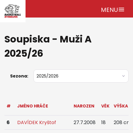
MENU
menu
Soupiska - Muži A
2025/26
Sezona:
#
JMÉNO HRÁČE
NAROZEN
VĚK
VÝŠKA
6
DAVÍDEK Kryštof
27.7.2008
18
208 cm