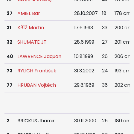
27
AMIEL Bar
28.10.2007
18
178 cm
31
KŘÍŽ Martin
17.6.1993
33
200 cm
32
SHUMATE JT
28.6.1999
27
201 cm
40
LAWRENCE Jaquan
10.8.1999
26
206 cm
73
RYLICH František
31.3.2002
24
193 cm
77
HRUBAN Vojtěch
29.8.1989
36
202 cm
2
BRICKUS Jhamir
30.11.2000
25
180 cm