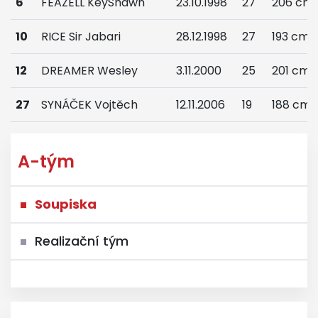
6
FEAZELL KeyShawn
23.10.1998
27
206 cm
10
RICE Sir Jabari
28.12.1998
27
193 cm
12
DREAMER Wesley
3.11.2000
25
201 cm
27
SYNÁČEK Vojtěch
12.11.2006
19
188 cm
A-tým
Soupiska
Realizační tým