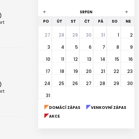
SRPEN
arrow_back
arrow_forward
PO
ÚT
ST
ČT
PÁ
SO
NE
rt
27
28
29
30
31
1
2
3
4
5
6
7
8
9
10
11
12
13
14
15
16
17
18
19
20
21
22
23
24
25
26
27
28
29
30
rt
31
DOMÁCÍ ZÁPAS
VENKOVNÍ ZÁPAS
AKCE