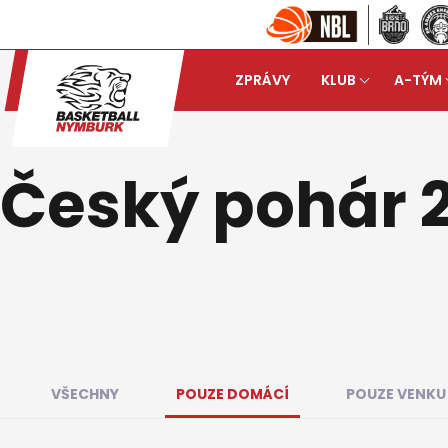
ZPRÁVY
KLUB
A-TÝM
Basketball Nymburk
Záp
arrow_forward
Český pohár 
VŠECHNY
POUZE DOMÁCÍ
POUZE VENKU