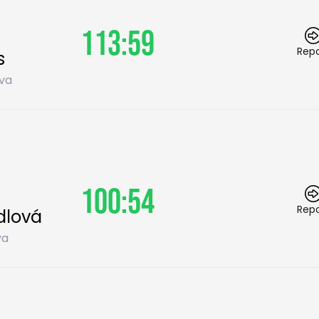
113:59
Repo
s
va
100:54
Repo
dlová
va