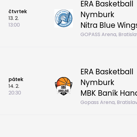
ERA Basketball
čtvrtek
Nymburk
13. 2.
Nitra Blue Wing
13:00
GOPASS Arena, Bratisla
ERA Basketball
pátek
Nymburk
14. 2.
MBK Baník Han
20:30
Gopass Arena, Bratisla