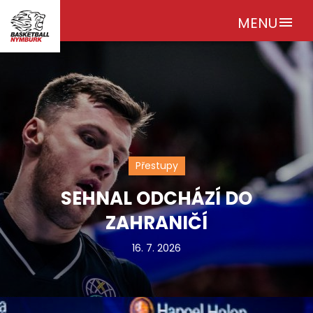
MENU
menu
Přestupy
SEHNAL ODCHÁZÍ DO
ZAHRANIČÍ
16. 7. 2026