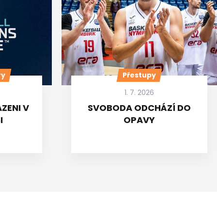
ry
Přestupy
1. 7. 2026
ZENI V
SVOBODA ODCHÁZÍ DO
I
OPAVY