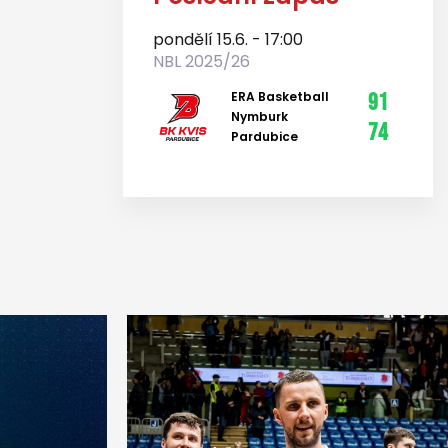
pondělí 15.6. - 17:00
NBL 2025/26
ERA Basketball
91
Nymburk
74
Pardubice