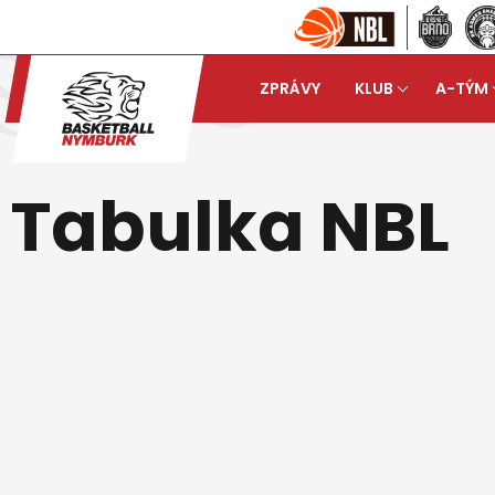
ZPRÁVY
KLUB
A-TÝM
Basketball Nymburk
Tab
arrow_forward
Tabulka NBL