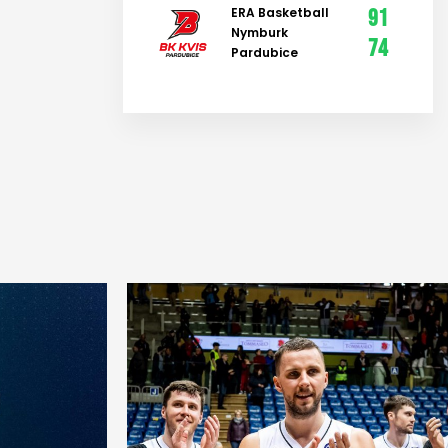
ERA Basketball
91
Nymburk
74
Pardubice