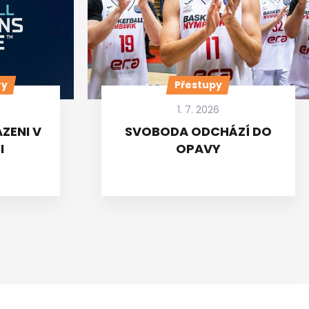
ry
Přestupy
1. 7. 2026
ZENI V
SVOBODA ODCHÁZÍ DO
I
OPAVY