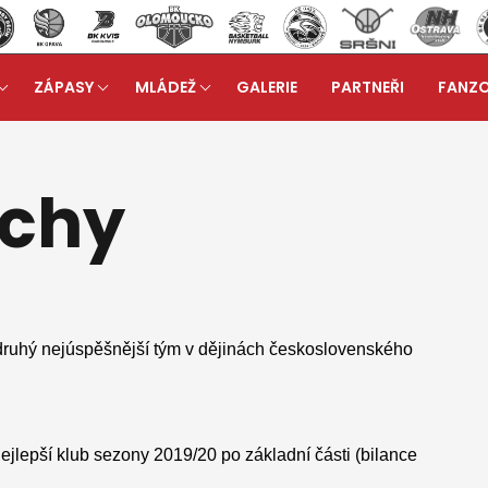
ZÁPASY
MLÁDEŽ
GALERIE
PARTNEŘI
FANZ
b
Největší úspěchy
arrow_forward
ěchy
 - druhý nejúspěšnější tým v dějinách československého
nejlepší klub sezony 2019/20 po základní části (bilance