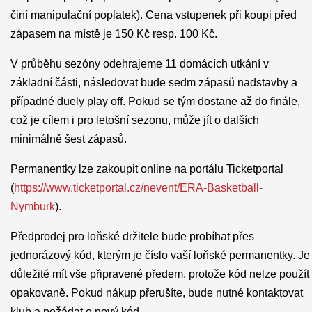
činí manipulační poplatek). Cena vstupenek při koupi před
zápasem na místě je 150 Kč resp. 100 Kč.
V průběhu sezóny odehrajeme 11 domácích utkání v
základní části, následovat bude sedm zápasů nadstavby a
případné duely play off. Pokud se tým dostane až do finále,
což je cílem i pro letošní sezonu, může jít o dalších
minimálně šest zápasů.
Permanentky lze zakoupit online na portálu Ticketportal
(
https://www.ticketportal.cz/nevent/ERA-Basketball-
Nymburk
).
Předprodej pro loňské držitele bude probíhat přes
jednorázový kód, kterým je číslo vaší loňské permanentky. Je
důležité mít vše připravené předem, protože kód nelze použít
opakovaně. Pokud nákup přerušíte, bude nutné kontaktovat
klub a požádat o nový kód.