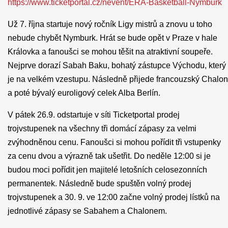
https://www.ticketportal.cz/nevent/ERA-Basketball-Nymburk
Už 7. října startuje nový ročník Ligy mistrů a znovu u toho
nebude chybět Nymburk. Hrát se bude opět v Praze v hale
Královka a fanoušci se mohou těšit na atraktivní soupeře.
Nejprve dorazí Sabah Baku, bohatý zástupce Východu, který
je na velkém vzestupu. Následně přijede francouzský Chalon
a poté bývalý euroligový celek Alba Berlín.
V pátek 26.9. odstartuje v síti Ticketportal prodej
trojvstupenek na všechny tři domácí zápasy za velmi
zvýhodněnou cenu. Fanoušci si mohou pořídit tři vstupenky
za cenu dvou a výrazně tak ušetřit. Do neděle 12:00 si je
budou moci pořídit jen majitelé letošních celosezonních
permanentek. Následně bude spuštěn volný prodej
trojvstupenek a 30. 9. ve 12:00 začne volný prodej lístků na
jednotlivé zápasy se Sabahem a Chalonem.