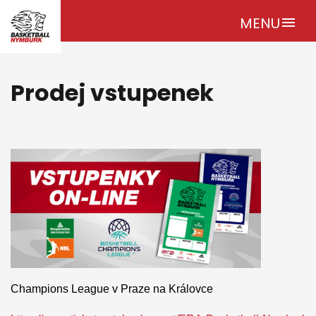
MENU
menu
Prodej vstupenek
Champions League v Praze na Královce