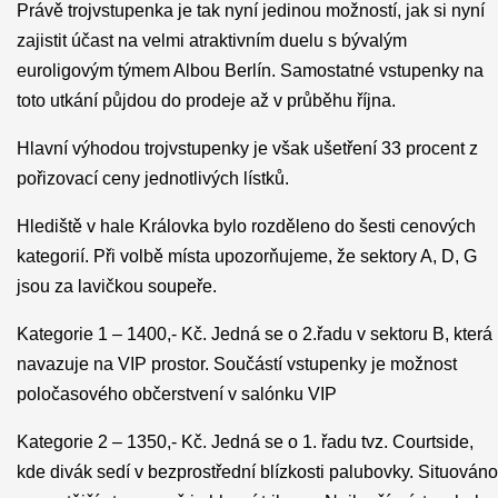
Právě trojvstupenka je tak nyní jedinou možností, jak si nyní
zajistit účast na velmi atraktivním duelu s bývalým
euroligovým týmem Albou Berlín. Samostatné vstupenky na
toto utkání půjdou do prodeje až v průběhu října.
Hlavní výhodou trojvstupenky je však ušetření 33 procent z
pořizovací ceny jednotlivých lístků.
Hlediště v hale Královka bylo rozděleno do šesti cenových
kategorií. Při volbě místa upozorňujeme, že sektory A, D, G
jsou za lavičkou soupeře.
Kategorie 1 – 1400,- Kč. Jedná se o 2.řadu v sektoru B, která
navazuje na VIP prostor. Součástí vstupenky je možnost
poločasového občerstvení v salónku VIP
Kategorie 2 – 1350,- Kč. Jedná se o 1. řadu tvz. Courtside,
kde divák sedí v bezprostřední blízkosti palubovky. Situováno