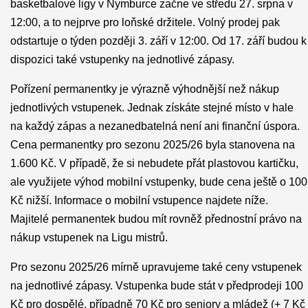
basketbalové ligy v Nymburce začne ve středu 27. srpna v
12:00, a to nejprve pro loňské držitele. Volný prodej pak
odstartuje o týden později 3. září v 12:00. Od 17. září budou k
dispozici také vstupenky na jednotlivé zápasy.
Pořízení permanentky je výrazně výhodnější než nákup
jednotlivých vstupenek. Jednak získáte stejné místo v hale
na každý zápas a nezanedbatelná není ani finanční úspora.
Cena permanentky pro sezonu 2025/26 byla stanovena na
1.600 Kč. V případě, že si nebudete přát plastovou kartičku,
ale využijete výhod mobilní vstupenky, bude cena ještě o 100
Kč nižší. Informace o mobilní vstupence najdete níže.
Majitelé permanentek budou mít rovněž přednostní právo na
nákup vstupenek na Ligu mistrů.
Pro sezonu 2025/26 mírně upravujeme také ceny vstupenek
na jednotlivé zápasy. Vstupenka bude stát v předprodeji 100
Kč pro dospělé, případně 70 Kč pro seniory a mládež (+ 7 Kč