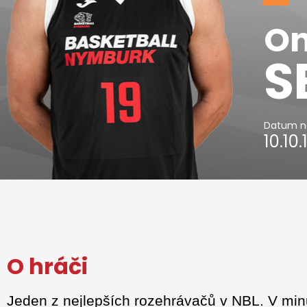
On
S
Datum n
10.10
O hráči
Jeden z nejlepších rozehrávačů v NBL. V minu