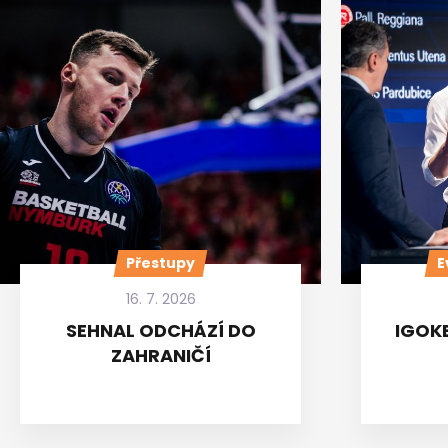
Přestupy
E
16. 7. 2026
SEHNAL ODCHÁZÍ DO
IGOKE
ZAHRANIČÍ