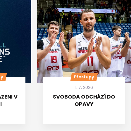
ry
Přestupy
1. 7. 2026
ZENI V
SVOBODA ODCHÁZÍ DO
I
OPAVY