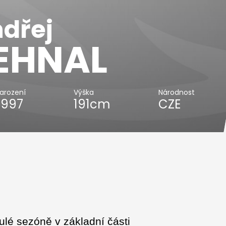
dřej
EHNAL
arození
Výška
Národnost
.1997
191cm
CZE
lé sezóně v základní části