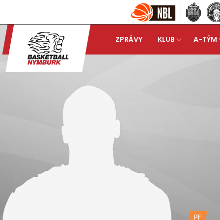
ZPRÁVY
KLUB
A-TÝM
PF