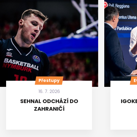
Přestupy
E
16. 7. 2026
SEHNAL ODCHÁZÍ DO
IGOKE
ZAHRANIČÍ