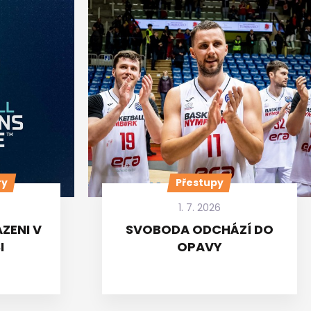
ry
Přestupy
1. 7. 2026
ZENI V
SVOBODA ODCHÁZÍ DO
I
OPAVY