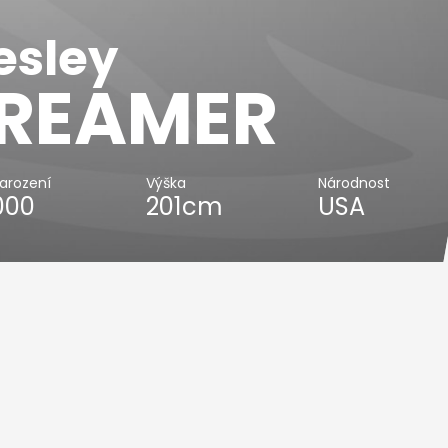
sley
REAMER
arození
Výška
Národnost
2000
201cm
USA