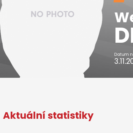
We
D
Datum n
3.11.
Aktuální statistiky