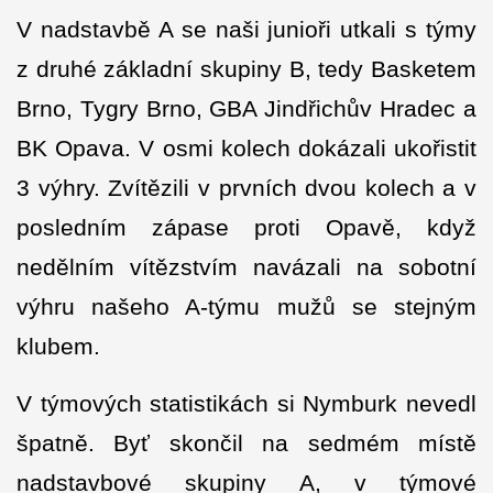
V nadstavbě A se naši junioři utkali s týmy
z druhé základní skupiny B, tedy Basketem
Brno, Tygry Brno, GBA Jindřichův Hradec a
BK Opava. V osmi kolech dokázali ukořistit
3 výhry. Zvítězili v prvních dvou kolech a v
posledním zápase proti Opavě, když
nedělním vítězstvím navázali na sobotní
výhru našeho A-týmu mužů se stejným
klubem.
V týmových statistikách si Nymburk nevedl
špatně. Byť skončil na sedmém místě
nadstavbové skupiny A, v týmové