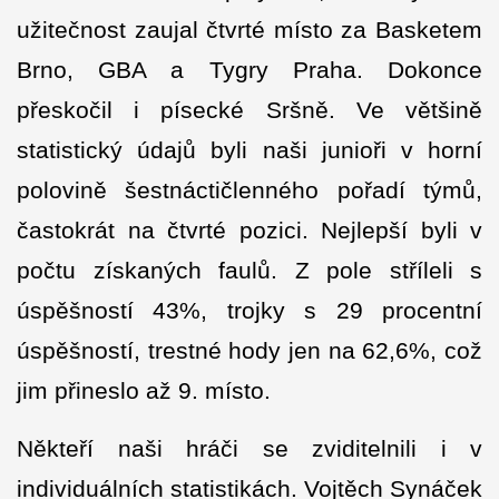
užitečnost zaujal čtvrté místo za Basketem
Brno, GBA a Tygry Praha. Dokonce
přeskočil i písecké Sršně. Ve většině
statistický údajů byli naši junioři v horní
polovině šestnáctičlenného pořadí týmů,
častokrát na čtvrté pozici. Nejlepší byli v
počtu získaných faulů. Z pole stříleli s
úspěšností 43%, trojky s 29 procentní
úspěšností, trestné hody jen na 62,6%, což
jim přineslo až 9. místo.
Někteří naši hráči se zviditelnili i v
individuálních statistikách. Vojtěch Synáček