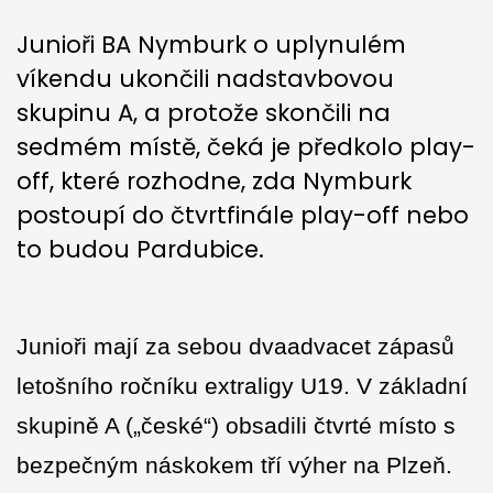
​Junioři BA Nymburk o uplynulém
víkendu ukončili nadstavbovou
skupinu A, a protože skončili na
sedmém místě, čeká je předkolo play-
off, které rozhodne, zda Nymburk
postoupí do čtvrtfinále play-off nebo
to budou Pardubice.
Junioři mají za sebou dvaadvacet zápasů
letošního ročníku extraligy U19. V základní
skupině A („české“) obsadili čtvrté místo s
bezpečným náskokem tří výher na Plzeň.