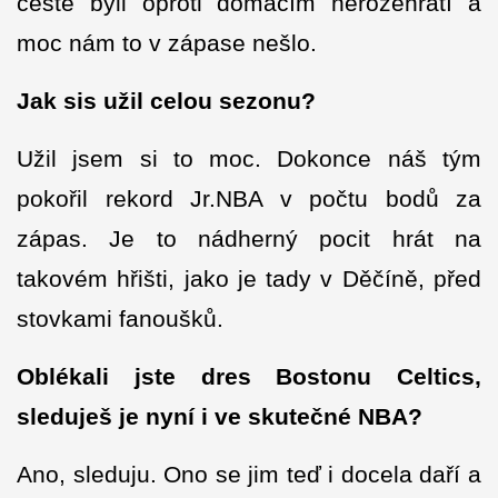
cestě byli oproti domácím nerozehřátí a
moc nám to v zápase nešlo.
Jak sis užil celou sezonu?
Užil jsem si to moc. Dokonce náš tým
pokořil rekord Jr.NBA v počtu bodů za
zápas. Je to nádherný pocit hrát na
takovém hřišti, jako je tady v Děčíně, před
stovkami fanoušků.
Oblékali jste dres Bostonu Celtics,
sleduješ je nyní i ve skutečné NBA?
Ano, sleduju. Ono se jim teď i docela daří a