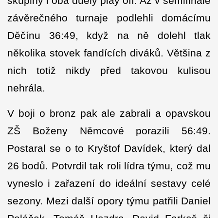
skupiny i oba duely play off. Až v semifinále
závěrečného turnaje podlehli domácímu
Děčínu 36:49, když na ně dolehl tlak
několika stovek fandících diváků. Většina z
nich totiž nikdy před takovou kulisou
nehrála.
V boji o bronz pak ale zabrali a opavskou
ZŠ Boženy Němcové porazili 56:49.
Postaral se o to Kryštof Davídek, který dal
26 bodů. Potvrdil tak roli lídra týmu, což mu
vyneslo i zařazení do ideální sestavy celé
sezony. Mezi další opory týmu patřili Daniel