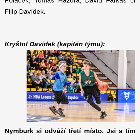
Poláček, Tomáš Hazdra, David Farkaš či
Filip Davídek.
Kryštof Davídek (kapitán týmu):
Nymburk si odváží třetí místo. Jsi s tím