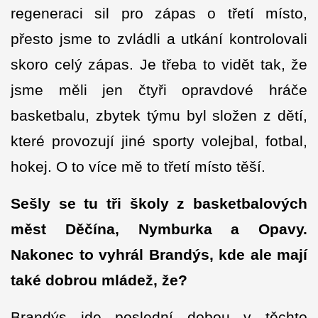
regeneraci sil pro zápas o třetí místo,
přesto jsme to zvládli a utkání kontrolovali
skoro celý zápas. Je třeba to vidět tak, že
jsme měli jen čtyři opravdové hráče
basketbalu, zbytek týmu byl složen z dětí,
které provozují jiné sporty volejbal, fotbal,
hokej. O to více mě to třetí místo těší.
Sešly se tu tři školy z basketbalových
měst Děčína, Nymburka a Opavy.
Nakonec to vyhrál Brandýs, kde ale mají
také dobrou mládež, že?
Brandýs jde poslední dobou v těchto