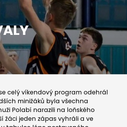
VALY
 se celý víkendový program odehrál
dších minižáků byla všechna
i Polabí narazili na loňského
ší žáci jeden zápas vyhráli a ve