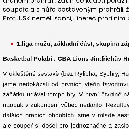
druhém prohráli. Zatímco kadeti porazil
soupeře a s hůře postaveným prohráli, ž
Proti USK neměli šanci, Liberec proti nim
1
.liga mužů, základní část, skupina z
Basketbal Polabí : GBA Lions Jindřichův H
V okleštěné sestavě (bez Rylicha, Sychry, H
jsme nedokázali od prvních vteřin favorito
začátku udával tempo hry. V první čtvrtině n
naopak v zakončení vůbec nedařilo. Rezultova
dalších hracích obdobích jsme v mladé sest
ale soupeř si došel pro jednoznačné a zaslo