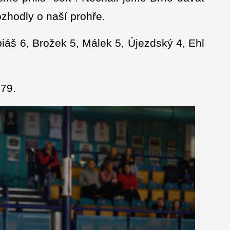
zhodly o naší prohře.
biáš 6, Brožek 5, Málek 5, Újezdský 4, Ehl
:79.