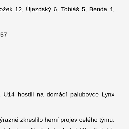
rožek 12, Újezdský 6, Tobiáš 5, Benda 4,
:57.
 U14 hostili na domácí palubovce Lynx
razně zkreslilo herní projev celého týmu.