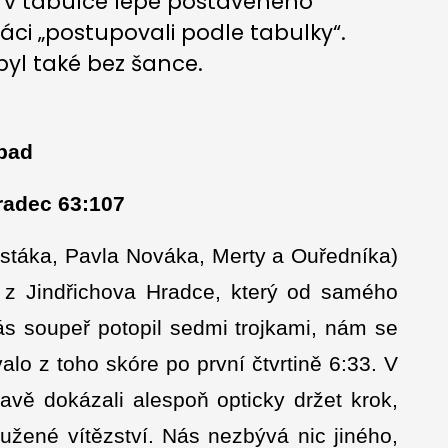
i v tabulce lépe postaveného
áci „postupovali podle tabulky“.
 byl také bez šance.
ápad
radec 63:107
ustáka, Pavla Nováka, Merty a Ouředníka)
vi z Jindřichova Hradce, který od samého
ás soupeř potopil sedmi trojkami, nám se
lo z toho skóre po první čtvrtině 6:33. V
avě dokázali alespoň opticky držet krok,
užené vítězství. Nás nezbývá nic jiného,