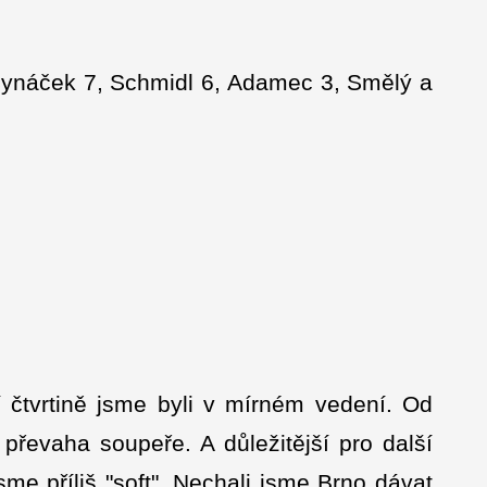
 Synáček 7, Schmidl 6, Adamec 3, Smělý a
 čtvrtině jsme byli v mírném vedení. Od
převaha soupeře. A důležitější pro další
sme příliš "soft". Nechali jsme Brno dávat