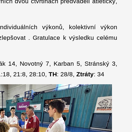
ních dvou čtvrtinách předváděli atletický,
ndividuálních výkonů, kolektivní výkon
zlepšovat . Gratulace k výsledku celému
vák 14, Novotný 7, Karban 5, Stránský 3,
1:18, 21:8, 28:10,
TH
: 28/8,
Ztráty
: 34