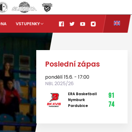
ONA
VSTUPENKY
Poslední zápas
pondělí 15.6. - 17:00
NBL 2025/26
ERA Basketball
91
Nymburk
74
Pardubice