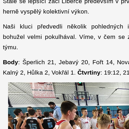
Stále se lepšící žáci Liberce především v prv
herně vyspělý kolektivní výkon.
Naši kluci předvedli několik pohledných i
bohužel velmi pokulhával. Víme, v čem se 
týmu.
Body
: Šperlich 21, Jebavý 20, Fořt 14, No
Kalný 2, Hůlka 2, Vokřál 1.
Čtvrtiny
: 19:12, 2