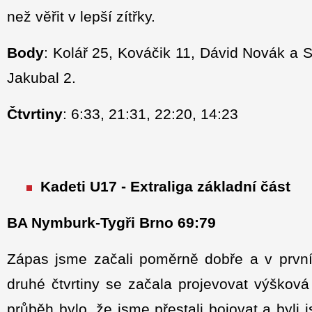
než věřit v lepší zítřky.
Body
: Kolář 25, Kováčik 11, Dávid Novák a
Jakubal 2.
Čtvrtiny
: 6:33, 21:31, 22:20, 14:23
Kadeti U17 - Extraliga základní část
BA Nymburk-Tygři Brno 69:79
Zápas jsme začali poměrně dobře a v první
druhé čtvrtiny se začala projevovat výšková 
průběh bylo, že jsme přestali bojovat a byli j