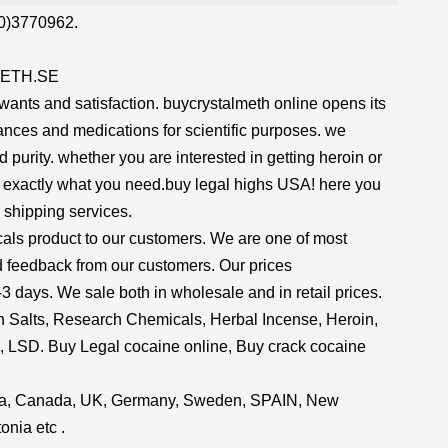
70)3770962.
METH.SE
r wants and satisfaction. buycrystalmeth online opens its
tances and medications for scientific purposes. we
 purity. whether you are interested in getting heroin or
is exactly what you need.buy legal highs USA! here you
 shipping services.
cals product to our customers. We are one of most
d feedback from our customers. Our prices
2-3 days. We sale both in wholesale and in retail prices.
h Salts, Research Chemicals, Herbal Incense, Heroin,
ls, LSD. Buy Legal cocaine online, Buy crack cocaine
alia, Canada, UK, Germany, Sweden, SPAIN, New
onia etc .