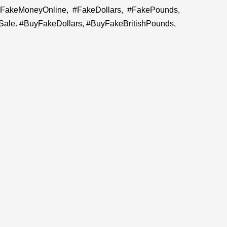
uyFakeMoneyOnline, #FakeDollars, #FakePounds,
le. #BuyFakeDollars, #BuyFakeBritishPounds,