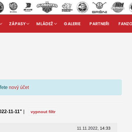
ZÁPASY
MLÁDEŽ
GALERIE
PARTNEŘI
FANZ
kuzní fórum
ořete
nový účet
022-11-11"
|
vypnout filtr
11.11.2022
, 14:33