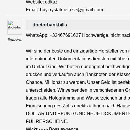
Website:
odkaz
Email: buycrystalmeth.se@gmail.com
doctorbankbills
WhatsApp: +32467691627 Hochwertige, nicht nac
Reagovat
Wir sind der beste und einzigartige Hersteller vo
internationalen Dokumentationsdiensten mit über e
im Umlauf sind. Wir bieten nur original hochwerti
drucken und verkaufen auch Banknoten der Klasse A
Chance, Millionär zu werden. Unser Geld ist perfekt
unterscheiden. Wir versenden in verschiedenen Grö
tragen alle Hologramme und Wasserzeichen und bes
Einmischung des Zolls direkt zu Ihnen nach Haus
DOLLAR UND PFUND UND NEUE DOKUMENTE 
FÜHRERSCHEINE.
Wickr - - - - Bosslawrence