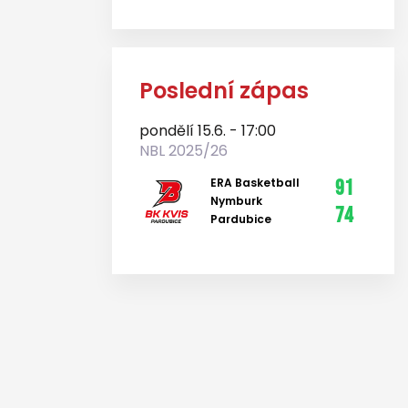
Poslední zápas
pondělí 15.6. - 17:00
NBL 2025/26
ERA Basketball
91
Nymburk
74
Pardubice