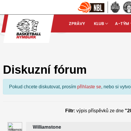
ZPRÁVY
KLUB
A-TÝM
Basketball Nymburk
Dis
arrow_forward
Diskuzní fórum
Pokud chcete diskutovat, prosím
přihlaste se
, nebo si vytv
Filtr:
výpis příspěvků ze dne
"2
Williamstone