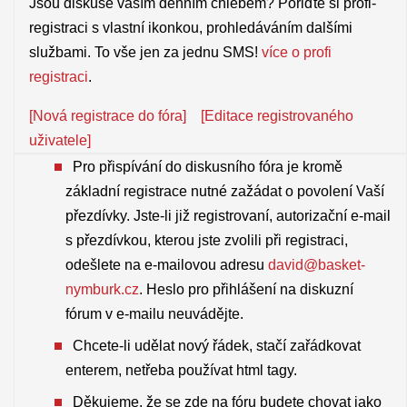
Jsou diskuse vaším denním chlebem? Pořiďte si profi-
registraci s vlastní ikonkou, prohledáváním dalšími
službami. To vše jen za jednu SMS!
více o profi
registraci
.
[Nová registrace do fóra]
[Editace registrovaného
uživatele]
Pro přispívání do diskusního fóra je kromě
základní registrace nutné zažádat o povolení Vaší
přezdívky. Jste-li již registrovaní, autorizační e-mail
s přezdívkou, kterou jste zvolili při registraci,
odešlete na e-mailovou adresu
david@basket-
nymburk.cz
. Heslo pro přihlášení na diskuzní
fórum v e-mailu neuvádějte.
Chcete-li udělat nový řádek, stačí zařádkovat
enterem, netřeba používat html tagy.
Děkujeme, že se zde na fóru budete chovat jako