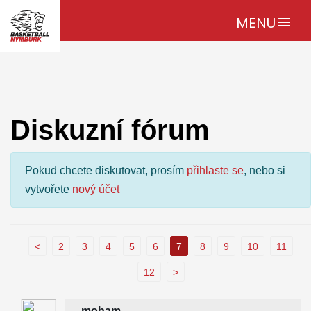
MENU
menu
Diskuzní fórum
Pokud chcete diskutovat, prosím
přihlaste se
, nebo si
vytvořete
nový účet
<
2
3
4
5
6
7
8
9
10
11
12
>
moham