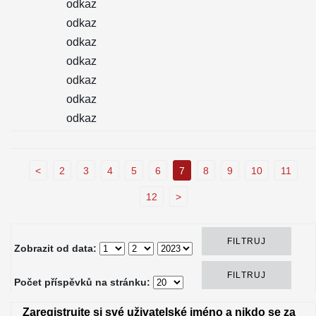
odkaz
odkaz
odkaz
odkaz
odkaz
odkaz
odkaz
<
2
3
4
5
6
7
8
9
10
11
12
>
Zobrazit od data:
Počet příspěvků na stránku:
Zaregistrujte si své uživatelské jméno a nikdo se za